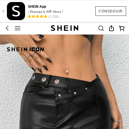
SHEIN App
×
CONSEGUIR
¡ Descarga la APP Ahora !
(1,350)