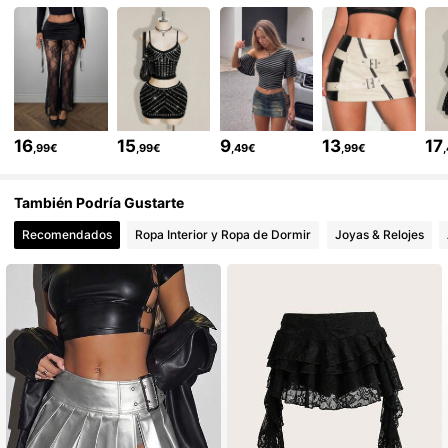
1.8M Seguidores
4,84
1.8M Seguidores
4,84
16
15
9
13
17
,99€
,99€
,49€
,99€
1.8M Seguidores
4,84
También Podría Gustarte
Recomendados
Ropa Interior y Ropa de Dormir
Joyas & Relojes
1.8M Seguidores
4,84
1.8M Seguidores
4,84
1.8M Seguidores
4,84