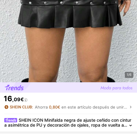
1/6
16
,09€
Ahorra
0,80€
en este artículo después de unirte.
SHEIN ICON Minifalda negra de ajuste ceñido con cintur
a asimétrica de PU y decoración de ojales, ropa de vuelta a
l colegio, atuendos para festivales y conciertos de música