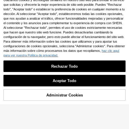
Utilizamos cookies y tecnologías similares en nuestro sitio web para brindar el servicio
,34€
15,49€
o, casuales, de vacaciones, de mod
que solicitas y ofrecerte la mejor experiencia de sitio web posible. Puedes "Rechazar
Cévolie Falda casual versátil d
a, de calle, de uso diario, con cintur
NEW
e uso diario con lunares y plisados
todo", "Aceptar todo" o establecer tu preferencia de cookies en cualquier momento a tu
a elástica, de unicolor y estampado
11
,49€
para mujer
total
elección. Al seleccionar "Aceptar todo", estableceremos todas las cookies opcionales,
que nos ayudan a analizar el tráfico, ofrecer funcionalidades mejoradas y personalizar
el contenido y los anuncios para complementar tu experiencia de compra con SHEIN.
Al seleccionar "Rechazar todo", permites el uso de cookies estrictamente necesarias
que hacen que nuestro sitio web funcione. Puedes desactivarlas cambiando la
configuración de tu navegador, pero esto puede afectar el funcionamiento del sitio web.
Para obtener más información sobre las cookies que utilizamos y para ajustar tus
configuraciones de cookies opcionales, selecciona "Administrar cookies". Para obtener
más información sobre cómo procesamos los datos que recopilamos,
haz clic aquí
para ver nuestra Política de privacidad.
Rechazar Todo
Aceptar Todo
8
Aloruh
Administrar Cookies
AÑADIR A LA BOLSA
Aloruh Minifalda de saté
Almacén UE
n con parches de encaje de cintura
#5 Más vendidos
en Satinado Faldas De Mujer
Franclia Falda asimétric
Almacén UE
baja elegante para mujer, negro
a envolvente con parches, borlas y
#2 Más vendidos
en Envoltura Faldas De Mujer
12
,49€
conchas marinas, para playa/vacac
(100+)
iones de verano para mujer
13
,49€