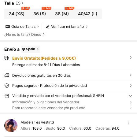
Talla
ES
4 left
17 left
17 left
34
(XS)
36
(S)
38
(M)
40/42
(L)
Guía de Tallas
Verificar mi tamaño
¿No es tu talla? Dinos
Envío a
Spain
Envío Gratuito(Pedidos ≥ 9,00€)
Entrega estimada:
8-11 Días Laborables
Devoluciones gratuitas en 30 días
Pagos seguros · Protección de la privacidad
Vendido y enviado por el vendedor profesional: SHEIN
Información y bligaciones del Vendedor
Para reportar a este vendedor y/o producto
Modelar es vestir:
S
Altura:
168.0
Busto:
90.0
Cintura:
60.0
Caderas:
94.0