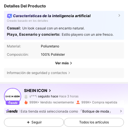
Detalles Del Producto
Características de la inteligencia artificial
Creado basado en los detalles
Casual:
Un look casual con un encanto natural.
Playa, Escenario y concierto:
Estilo playero con un aire fresco.
Material:
Poliuretano
Composición:
100% Poliéster
Ver más
Información de seguridad y contactos
1.8M Seguidores
4,84
SHEIN ICON
s***i
seguido hace
Hace 3 horas
r***5
está navegando
999K+ Vendido recientemente
999K+ Compra repetida
1.8M Seguidores
4,84
Esta tienda está seleccionada como
「Botique de moda」
Seguir
Todos los artículos
1.8M Seguidores
4,84