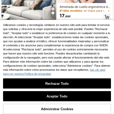
Almohada de cuello ergonómica de
espuma de memoria con forma de
#1 Más vendidos
en Viajes para ir al trabajo Aparatos para dormir
mariposa y ajuste de altura C/doble,
17
,68€
17
con funda protectora transparente,
adecuada para dormir de lado/espal
Ahorro de 0,20€
da/estómago, uso en viajes y hogar,
Utilizamos cookies y tecnologías similares en nuestro sitio web para brindar el servicio
lavable a máquina, santuario del ho
que solicitas y ofrecerte la mejor experiencia de sitio web posible. Puedes "Rechazar
3 piezas/Set Arte de pared personal
gar
7
izado, Póster personalizado, Pintur
todo", "Aceptar todo" o establecer tu preferencia de cookies en cualquier momento a tu
,78€
-2%
7,98€
a en lienzo enmarcada cálida para i
elección. Al seleccionar "Aceptar todo", estableceremos todas las cookies opcionales,
nteriores, Regalo de boda, Regalo d
que nos ayudan a analizar el tráfico, ofrecer funcionalidades mejoradas y personalizar
el Día del Padre, Regalo conmemor
el contenido y los anuncios para complementar tu experiencia de compra con SHEIN.
ativo personalizado, Adecuado par
Al seleccionar "Rechazar todo", permites el uso de cookies estrictamente necesarias
a boda, fiesta de cumpleaños, Día d
que hacen que nuestro sitio web funcione. Puedes desactivarlas cambiando la
el Padre, decoración de habitación,
configuración de tu navegador, pero esto puede afectar el funcionamiento del sitio web.
santuario del hogar
Para obtener más información sobre las cookies que utilizamos y para ajustar tus
configuraciones de cookies opcionales, selecciona "Administrar cookies". Para obtener
más información sobre cómo procesamos los datos que recopilamos,
haz clic aquí
para ver nuestra Política de privacidad.
Rechazar Todo
7
Ahorro de 0,12€
Aceptar Todo
Lo sentimos, este producto está agotado.
Arte de pared personalizado, Póster
5
personalizado, Recuerdo de boda,
,86€
-2%
5,98€
Decoración de boda, Regalo de cu
Administrar Cookies
SIMILAR
mpleaños, Decoración del hogar, Re
Ahorro de 0,01€