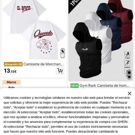
o negro
útbol, fitness y uso casual. Deporte
s de verano
Camiseta de Merchandi
Almacén UE
sing del Tour 2026 del Álbum QUEV
13
,13€
EDO EL BAIFO, Camiseta de Moda
Y2k, Camiseta Casual de Verano, C
amiseta Vintage Estampada Holgad
a, Ropa de Calle Unisex
Gym Rark Camiseta de hombr
NEW
e con estampado de barra de pesa
7
,99€
s, cordón ajustable, capucha, casua
Utilizamos cookies y tecnologías similares en nuestro sitio web para brindar el servicio
l, para uso diario, viajes y deportes
que solicitas y ofrecerte la mejor experiencia de sitio web posible. Puedes "Rechazar
todo", "Aceptar todo" o establecer tu preferencia de cookies en cualquier momento a tu
elección. Al seleccionar "Aceptar todo", estableceremos todas las cookies opcionales,
que nos ayudan a analizar el tráfico, ofrecer funcionalidades mejoradas y personalizar
el contenido y los anuncios para complementar tu experiencia de compra con SHEIN.
Al seleccionar "Rechazar todo", permites el uso de cookies estrictamente necesarias
que hacen que nuestro sitio web funcione. Puedes desactivarlas cambiando la