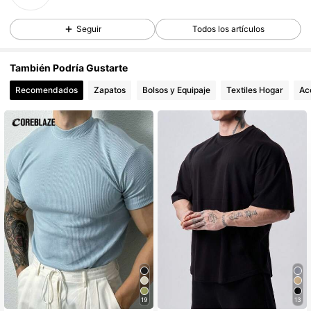
Seguir
Todos los artículos
3 Seguidores
4,87
También Podría Gustarte
Recomendados
Zapatos
Bolsos y Equipaje
Textiles Hogar
Ac
19
13