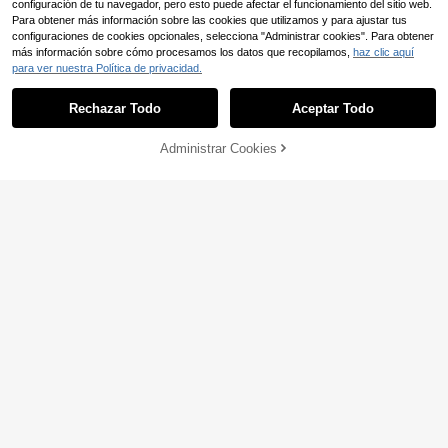
configuración de tu navegador, pero esto puede afectar el funcionamiento del sitio web.
Para obtener más información sobre las cookies que utilizamos y para ajustar tus
configuraciones de cookies opcionales, selecciona "Administrar cookies". Para obtener
más información sobre cómo procesamos los datos que recopilamos,
haz clic aquí
23
para ver nuestra Política de privacidad.
Ahorro de 0,69€
Rechazar Todo
Aceptar Todo
Camiseta de moda del á
Roly
Almacén UE
lbum Morad MDLR para hombre y m
11
Roly Pack 5 Camisetas
Almacén UE
,65€
ujer, camiseta casual de verano de t
Administrar Cookies
manga corta Atomic (Envío 48h)- 1
COMPRAR AHORA
(1000+)
AÑADIR A LA BOLSA
alla grande, camisetas de manga co
00% algodón, cuello redondo doble,
20
rta de alta calidad y estilo vintage
,69€
-3%
21,38€
costuras reforzadas, tejido tubular,
RRP: 39,90€
camiseta básica, camiseta unisex, c
amiseta económica, camiseta lisa
4-5 días hábiles
4