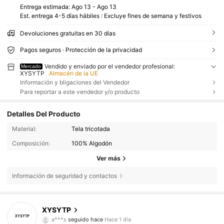
Entrega estimada:
Ago 13 - Ago 13
Est. entrega 4-5 días hábiles : Excluye fines de semana y festivos
Devoluciones gratuitas en 30 días
Pagos seguros · Protección de la privacidad
Vendido y enviado por el vendedor profesional:
Mercado
XYSYTP
Almacén de la UE
Información y bligaciones del Vendedor
Para reportar a este vendedor y/o producto
Detalles Del Producto
Material:
Tela tricotada
Composición:
100% Algodón
Ver más
Información de seguridad y contactos
3 Seguidores
4,87
XYSYTP
a***s
seguido hace
Hace 1 día
3 Seguidores
4,87