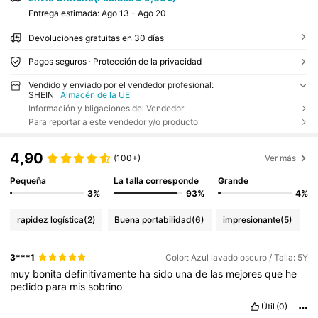
Entrega estimada:
Ago 13 - Ago 20
Devoluciones gratuitas en 30 días
Pagos seguros · Protección de la privacidad
Vendido y enviado por el vendedor profesional:
SHEIN
Almacén de la UE
Información y bligaciones del Vendedor
Para reportar a este vendedor y/o producto
4,90
(100+)
Ver más
Pequeña
La talla corresponde
Grande
3%
93%
4%
rapidez logística
(2)
Buena portabilidad
(6)
impresionante
(5)
3***1
Color: Azul lavado oscuro / Talla: 5Y
muy
bonita
definitivamente
ha
sido
una
de
las
mejores
que
he
pedido
para
mis
sobrino
Útil
(0)