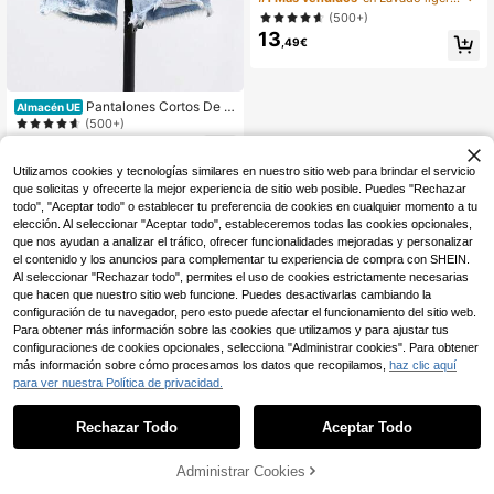
escente con ajuste delgado, efecto
(500+)
desgastado y descolorido en color
13
azul claro
,49€
Pantalones Cortos De M
Almacén UE
ezclilla Rasgados Para Niño Con D
(500+)
obladillo Crudo Deshilachado
12
,49€
Utilizamos cookies y tecnologías similares en nuestro sitio web para brindar el servicio
que solicitas y ofrecerte la mejor experiencia de sitio web posible. Puedes "Rechazar
todo", "Aceptar todo" o establecer tu preferencia de cookies en cualquier momento a tu
elección. Al seleccionar "Aceptar todo", estableceremos todas las cookies opcionales,
que nos ayudan a analizar el tráfico, ofrecer funcionalidades mejoradas y personalizar
el contenido y los anuncios para complementar tu experiencia de compra con SHEIN.
Al seleccionar "Rechazar todo", permites el uso de cookies estrictamente necesarias
que hacen que nuestro sitio web funcione. Puedes desactivarlas cambiando la
configuración de tu navegador, pero esto puede afectar el funcionamiento del sitio web.
Para obtener más información sobre las cookies que utilizamos y para ajustar tus
configuraciones de cookies opcionales, selecciona "Administrar cookies". Para obtener
más información sobre cómo procesamos los datos que recopilamos,
haz clic aquí
para ver nuestra Política de privacidad.
Rechazar Todo
Aceptar Todo
AÑADIR A LA
Administrar Cookies
COMPRAR AHORA
BOLSA