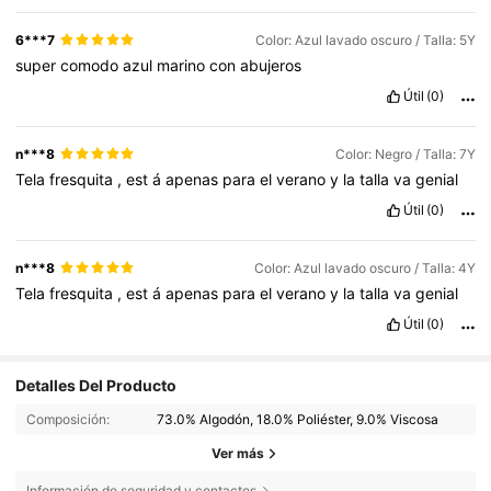
6***7
Color: Azul lavado oscuro / Talla: 5Y
super
comodo
azul
marino
con
abujeros
Útil
(0)
n***8
Color: Negro / Talla: 7Y
Tela
fresquita
,
est
á
apenas
para
el
verano
y
la
talla
va
genial
Útil
(0)
n***8
Color: Azul lavado oscuro / Talla: 4Y
Tela
fresquita
,
est
á
apenas
para
el
verano
y
la
talla
va
genial
Útil
(0)
Detalles Del Producto
Composición:
73.0% Algodón, 18.0% Poliéster, 9.0% Viscosa
Ver más
Información de seguridad y contactos