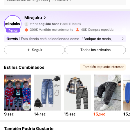
23K Seguidores
4,82
Mirajuku
r***e
seguido hace
Hace 11 horas
e***1
está navegando
300K Vendido recientemente
48K Compra repetida
23K Seguidores
4,82
Esta tienda está seleccionada como
「Botique de moda」
Seguir
Todos los artículos
23K Seguidores
4,82
Estilos Combinados
También te puede interesar
23K Seguidores
4,82
, Opciones coincidentes
, Más estilo
23K Seguidores
4,82
23K Seguidores
4,82
9
14
15
15
15
,99€
,49€
,99€
,34€
,
También Podría Gustarte
23K Seguidores
4,82