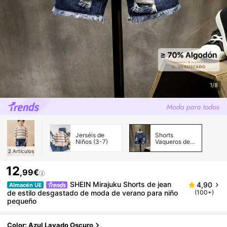
1/8
Jerséis de
Shorts
Niños (3-7)
Vaqueros de
Niños (3-7)
2
Artículos
12
,99€
SHEIN Mirajuku Shorts de jean
4,90
Almacén UE
de estilo desgastado de moda de verano para niño
(100+)
pequeño
Color: Azul Lavado Oscuro