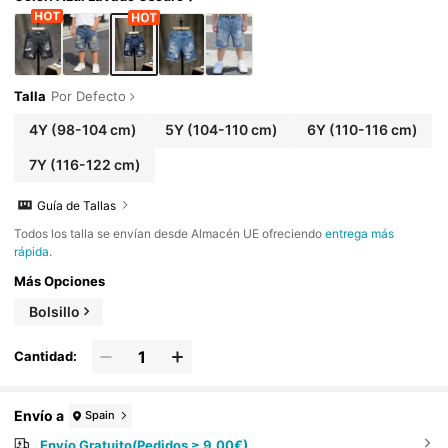
Talla
Por Defecto
4Y
(98-104 cm)
5Y
(104-110 cm)
6Y
(110-116 cm)
7Y
(116-122 cm)
Guía de Tallas
Todos los talla se envían desde Almacén UE ofreciendo
entrega más
rápida
.
Más Opciones
Bolsillo
Cantidad:
Envío a
Spain
Envío Gratuito(Pedidos ≥ 9,00€)