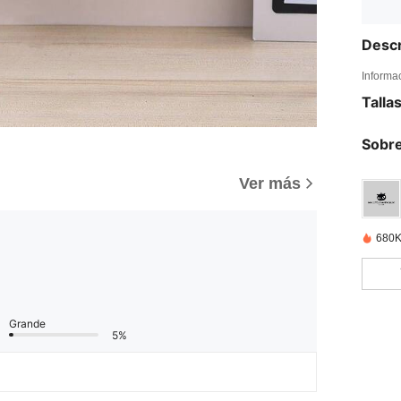
Descr
Informa
Talla
Sobre
)
Ver más
680K
Grande
5%