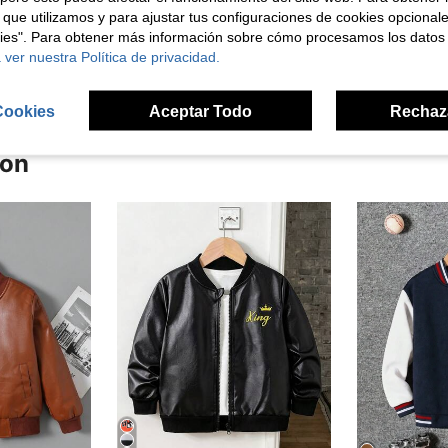
 que utilizamos y para ajustar tus configuraciones de cookies opcional
kies". Para obtener más información sobre cómo procesamos los datos
señas
 ver nuestra Política de privacidad.
Cookies
Aceptar Todo
Rechaz
ron