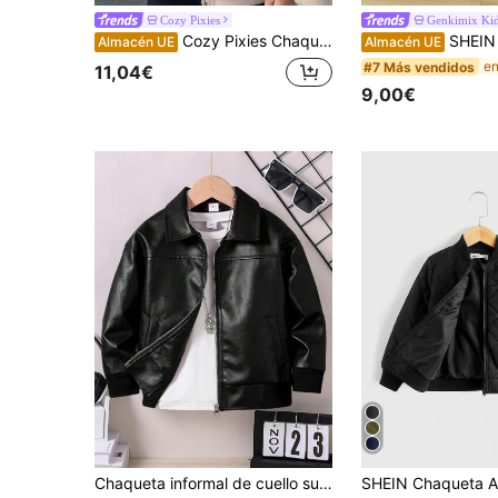
Cozy Pixies
Genkimix Ki
Cozy Pixies Chaqueta térmica de manga larga con capucha y etiqueta tejida decorativa para niño pequeño, a cuadros, forro térmico grueso, térmica de doble cara, apta para interiores, exteriores, casual, esquí, regreso a la escuela, uso diario, deportes, juegos, fiestas, Día de San Valentín, múltiples ocasiones
SHEIN Genkimix Kids Chaqueta infor
Almacén UE
Almacén UE
#7 Más vendidos
11,04€
9,00€
Chaqueta informal de cuello suelto con cremallera para niño, primavera-otoño