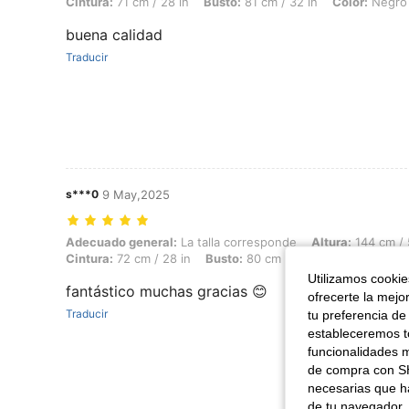
Cintura:
71 cm / 28 in
Busto:
81 cm / 32 in
Color:
Negro
buena calidad
Traducir
s***0
9 May,2025
Adecuado general: La talla corresponde, Altura: 144 cm / 57 in, Peso: 
Adecuado general:
La talla corresponde
Altura:
144 cm / 
Cintura:
72 cm / 28 in
Busto:
80 cm / 31 in
Color:
Negro
Utilizamos cookies
fantástico muchas gracias 😊
ofrecerte la mejo
Traducir
tu preferencia de
estableceremos to
funcionalidades m
de compra con SH
necesarias que h
de tu navegador, 