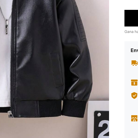
Gana h
Env