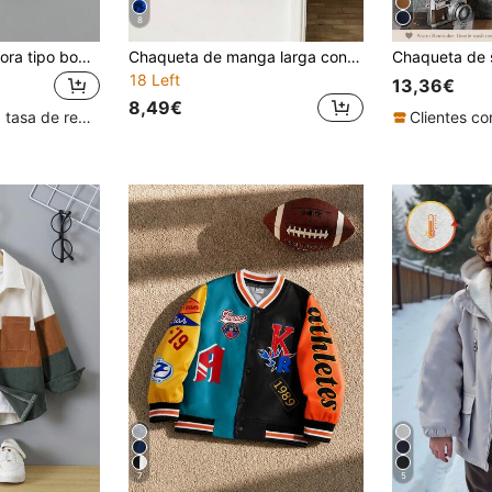
8
Chico joven Cazadora tipo bomber con cremallera con forro térmico PU
Chaqueta de manga larga con cremallera de cuero PU negro nueva y enérgica para niños, con patrón bordado de moda, tela cómoda, ajuste elegante, nueva llegada de otoño/invierno, adecuada para múltiples estaciones y ocasiones, conjunto infantil, conjunto de verano/otoño para niños
18 Left
13,36€
8,49€
Clientes con alta tasa de repetición
7
5