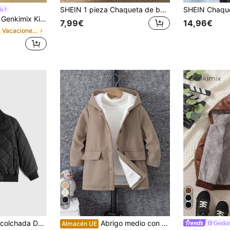
SHEIN 1 pieza Chaqueta de béisbol casual deportiva para niño joven con estampado de letras & números, manga larga, adecuada para uso diario, deportes, ver juegos, para niños de 4-7 años, perfecta para deportes, salidas, escuela, temporada de vuelta a la escuela
ds
mal de botones con bolsillo y bloques de color para niño, otoño
7,99€
14,96€
en Vacaciones Ropa de abrigo para niños pequeños
5
SHEIN Chaqueta Acolchada De Bombardero Con Cremallera Frontal Para Nino Joven
Abrigo medio con capucha forrado de piel sintética gruesa para niños pequeños, versátil para varias ocasiones casuales
Genki
Almacén UE