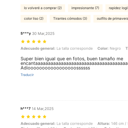
lo volveré a comprar (2)
impresionante (7)
rapidez logí
color liso (2)
Tirantes cómodos (3)
outfits de primavera
S***y
30 Mar,2025
Adecuado general: La talla corresponde, Color: Negro, Talla: 4Y
Adecuado general:
La talla corresponde
Color:
Negro
T
Super bien igual que en fotos, buen tamaño me
encantaaaaaaaaaaaaaaaaaaaaaaaaaaaaaaaaaaaaa a
Adiooooooooooooooooossssss
Traducir
h***7
14 Mar,2025
Adecuado general: La talla corresponde, Altura: 146 cm / 57 in, Peso: 
Adecuado general:
La talla corresponde
Altura:
146 cm / 