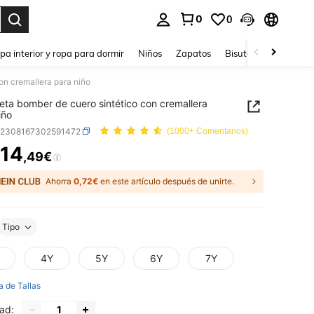
0
0
ar. Press Enter to select.
pa interior y ropa para dormir
Niños
Zapatos
Bisutería Y Accesorio
on cremallera para niño
ta bomber de cuero sintético con cremallera
iño
k2308167302591472
(1000+ Comentarios)
14
,49€
ICE AND AVAILABILITY
Ahorra
0,72€
en este artículo después de unirte.
Tipo
4Y
5Y
6Y
7Y
a de Tallas
ad: