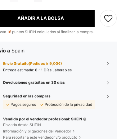
AÑADIR A LA BOLSA
asta
16
puntos SHEIN calculados al finalizar la compra.
ío a
Spain
Envío Gratuito(Pedidos ≥ 9,00€)
Entrega estimada:
8-11 Días Laborables
Devoluciones gratuitas en 30 días
Seguridad en las compras
Pagos seguros
Protección de la privacidad
Vendido por el vendedor profesional: SHEIN
Enviado desde SHEIN
Información y bligaciones del Vendedor
Para reportar a este vendedor y/o producto