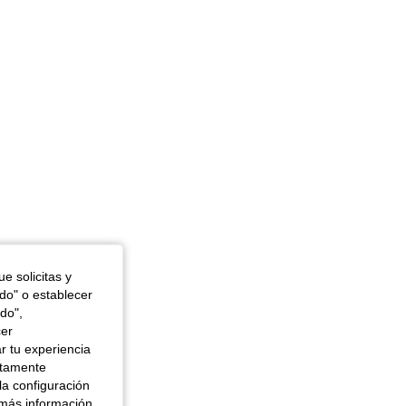
n, Color: Negro, Talla: 6Y
e solicitas y
odo" o establecer
do",
cer
r tu experiencia
ctamente
la configuración
 más información