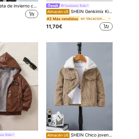
SHEIN Chaqueta de invierno casual con bolsillo utilitario, forro térmico y mangas raglán de unicolor para niño pequeño, adecuada para uso al aire libre, escuela y hogar en otoño
Genkimix Kids
SHEIN Genkimix Kids Abrigo acolchado clásico casual con capucha con cremallera, forro térmico y bolsillos reales para niños pequeños, otoño/invierno
Almacén UE
en Vacaciones Ropa de abrigo para niños pequeños
#2 Más vendidos
11,70€
4
SHEIN Chico joven Abrigo de pana cuello de borreguito con diseño de solapa
mix Kids
Almacén UE