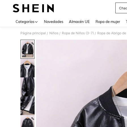
Chaq
Use up 
Categorías
Novedades
Almacén UE
Ropa de mujer
Página principal
Niños
Ropa de Niños (3-7)
Ropa de Abrigo de 
/
/
/