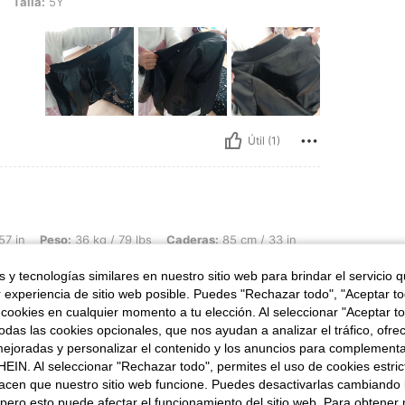
Talla:
5Y
Útil (1)
36 kg / 79 lbs, Caderas: 85 cm / 33 in, Cintura: 72 cm / 28 in, Busto: 80 cm / 31 i
57 in
Peso:
36 kg / 79 lbs
Caderas:
85 cm / 33 in
Talla:
6Y
 y tecnologías similares en nuestro sitio web para brindar el servicio qu
r experiencia de sitio web posible. Puedes "Rechazar todo", "Aceptar t
 cookies en cualquier momento a tu elección. Al seleccionar "Aceptar to
das las cookies opcionales, que nos ayudan a analizar el tráfico, ofre
ejoradas y personalizar el contenido y los anuncios para complementa
EIN. Al seleccionar "Rechazar todo", permites el uso de cookies estri
acen que nuestro sitio web funcione. Puedes desactivarlas cambiando 
Útil (0)
pero esto puede afectar el funcionamiento del sitio web. Para obtener