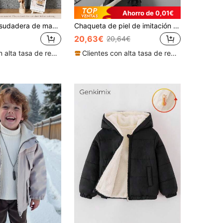
Ahorro de 0,01€
Chaqueta de sudadera de manga larga con letra bordada y recortes de color block de estilo casual elegante para niño joven
Chaqueta de piel de imitación con cuello vuelto para niño, abrigo de moto de piel de imitación fresco para niño para primavera, otoño e invierno
20,63€
20,64€
Clientes con alta tasa de repetición
Clientes con alta tasa de repetición