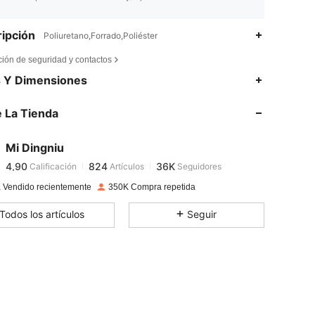
ipción
Poliuretano,Forrado,Poliéster
ción de seguridad y contactos
4,90
824
36K
s Y Dimensiones
 La Tienda
4,90
824
36K
Mi Dingniu
4,90
824
36K
Calificación
Artículos
Seguidores
e***9
pagado
Hace 1 día
 Vendido recientemente
350K Compra repetida
4,90
824
36K
Todos los artículos
Seguir
4,90
824
36K
4,90
824
36K