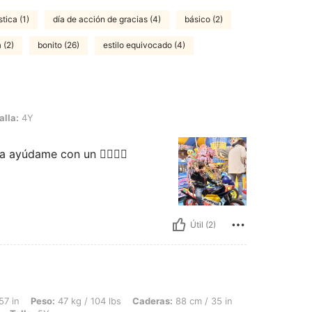
stica (1)
día de acción de gracias (4)
básico (2)
 (2)
bonito (26)
estilo equivocado (4)
alla:
4Y
yúdame con un 👍🏻💋😘
Útil (2)
47 kg / 104 lbs, Caderas: 88 cm / 35 in, Cintura: 71 cm / 28 in, Busto: 81 cm / 32 
57 in
Peso:
47 kg / 104 lbs
Caderas:
88 cm / 35 in