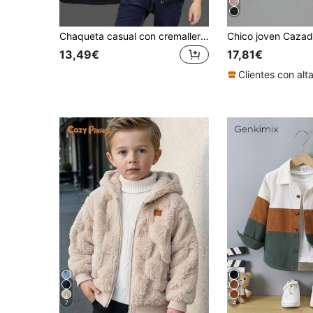
Chaqueta casual con cremallera de piel sintética negra para niños
13,49€
17,81€
7
4