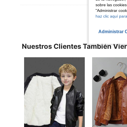
sobre las cookies
"Administrar coo
Ver Más Re
haz clic aquí para
Administrar 
Nuestros Clientes También Vie