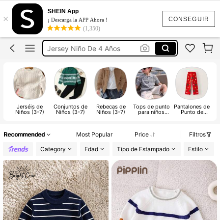
Jersey Navidad Familia
SHEIN App
×
Sudadera Niño
CONSEGUIR
¡ Descarga la APP Ahora !
(1,350)
Jersey Niño De 4 Años
Ropa Niño
Jersey Niño Otoño
Jersey Navidad Familia
Jerséis de
Conjuntos de
Rebecas de
Tops de punto
Pantalones de
Niños (3-7)
Niños (3-7)
Niños (3-7)
para niños
Punto de
pequeños
Niños (3-7)
Recommended
Most Popular
Price
Filtros
Category
Edad
Tipo de Estampado
Estilo