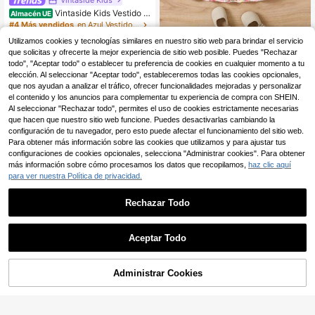
Vintaside Kids Vestido d
Almacén UE
e verano con estampado floral, cuel
#4 Más vendidos
en Azul Vestidos para niñas
lo cuadrado y mangas de campana,
(500+)
Vestido elegante para ni
Utilizamos cookies y tecnologías similares en nuestro sitio web para brindar el servicio
Almacén UE
ideal para niñas, para uso en exterio
ña con unicolor y decoración floral
(100+)
11
res, playa, diario casual, caminatas,
que solicitas y ofrecerte la mejor experiencia de sitio web posible. Puedes "Rechazar
,99€
3D
fiestas de cumpleaños y otras ocasi
todo", "Aceptar todo" o establecer tu preferencia de cookies en cualquier momento a tu
8
,99€
ones
elección. Al seleccionar "Aceptar todo", estableceremos todas las cookies opcionales,
que nos ayudan a analizar el tráfico, ofrecer funcionalidades mejoradas y personalizar
el contenido y los anuncios para complementar tu experiencia de compra con SHEIN.
Al seleccionar "Rechazar todo", permites el uso de cookies estrictamente necesarias
que hacen que nuestro sitio web funcione. Puedes desactivarlas cambiando la
configuración de tu navegador, pero esto puede afectar el funcionamiento del sitio web.
Para obtener más información sobre las cookies que utilizamos y para ajustar tus
configuraciones de cookies opcionales, selecciona "Administrar cookies". Para obtener
más información sobre cómo procesamos los datos que recopilamos,
haz clic aquí
para ver nuestra Política de privacidad.
Rechazar Todo
Aceptar Todo
Administrar Cookies
AÑADIR A LA BOLSA