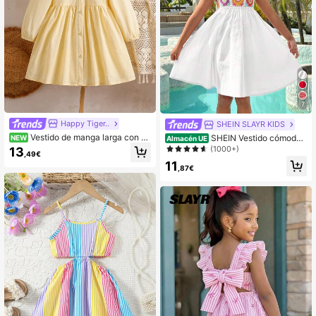
7
Happy Tiger..
SHEIN SLAYR KIDS
Vestido de manga larga con cu
SHEIN Vestido cómodo t
NEW
Almacén UE
ello vuelto estilo nuevo para niñas
ejido con tirantes de espagueti para
(1000+)
13
,49€
niñas jóvenes
11
,87€