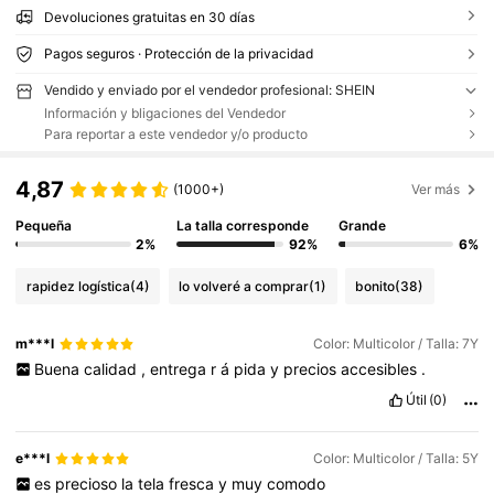
Devoluciones gratuitas en 30 días
Pagos seguros · Protección de la privacidad
Vendido y enviado por el vendedor profesional: SHEIN
Información y bligaciones del Vendedor
Para reportar a este vendedor y/o producto
4,87
(1000+)
Ver más
Pequeña
La talla corresponde
Grande
2%
92%
6%
rapidez logística
(4)
lo volveré a comprar
(1)
bonito
(38)
m***l
Color: Multicolor / Talla: 7Y
Buena
calidad
,
entrega
r
á
pida
y
precios
accesibles
.
Útil
(0)
e***l
Color: Multicolor / Talla: 5Y
es
precioso
la
tela
fresca
y
muy
comodo