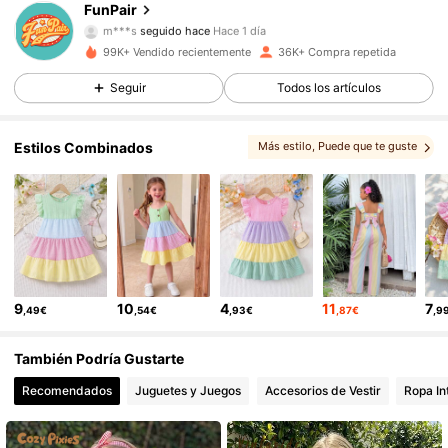
FunPair
m***s
seguido hace
Hace 1 día
f***r
está navegando
99K+ Vendido recientemente
36K+ Compra repetida
31K Seguidores
4,80
Seguir
Todos los artículos
31K Seguidores
4,80
Estilos Combinados
Más estilo
, Puede que te guste
, Opciones coincidentes
, conjuntos
31K Seguidores
4,80
, Te podría gustar
31K Seguidores
4,80
9
10
4
11
7
,49€
,54€
,93€
,87€
,9
31K Seguidores
4,80
También Podría Gustarte
31K Seguidores
4,80
Recomendados
Juguetes y Juegos
Accesorios de Vestir
Ropa In