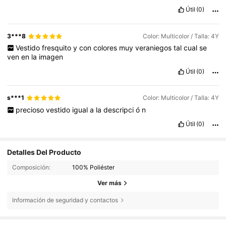
Útil
(0)
3***8
Color: Multicolor / Talla: 4Y
Vestido
fresquito
y
con
colores
muy
veraniegos
tal
cual
se
ven
en
la
imagen
Útil
(0)
s***1
Color: Multicolor / Talla: 4Y
precioso
vestido
igual
a
la
descripci
ó
n
Útil
(0)
Detalles Del Producto
Composición:
100% Poliéster
Ver más
Información de seguridad y contactos
31K Seguidores
4,80