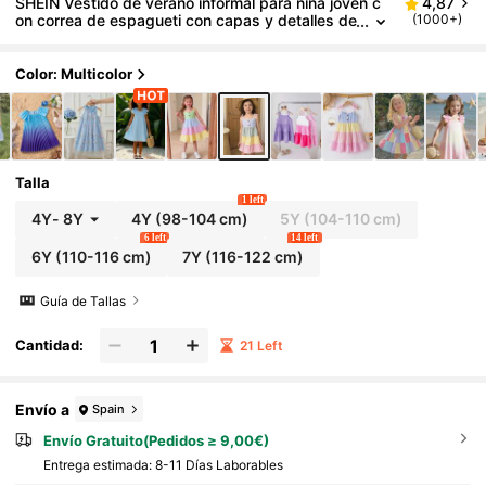
SHEIN Vestido de verano informal para niña joven c
4,87
on correa de espagueti con capas y detalles de
(1000+)
rayas de bloque de color
Color: Multicolor
Talla
1 left
4Y
-
8Y
4Y
(98-104 cm)
5Y
(104-110 cm)
6 left
14 left
6Y
(110-116 cm)
7Y
(116-122 cm)
Guía de Tallas
Cantidad:
21 Left
Envío a
Spain
Envío Gratuito(Pedidos ≥ 9,00€)
Entrega estimada:
8-11 Días Laborables