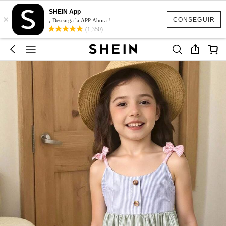
SHEIN App
×
CONSEGUIR
¡ Descarga la APP Ahora !
(1,350)