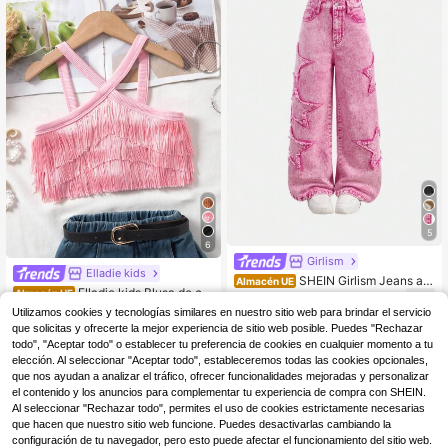
5
6
Girlism
Elladie kids
SHEIN Girlism Jeans an
Almacén UE
Elladie kids Blusa de cu
Almacén UE
chos y holgados de mezclilla con p
20
,57€
ello halter con diseño de flecos mult
arches de estrellas, lavado rosa, de
#2 Más vendidos
en Vacaciones Tops para chicas jóvenes
Utilizamos cookies y tecnologías similares en nuestro sitio web para brindar el servicio
icapa, adecuada para actividades d
sgastados y deshilachados, estilo Y
(500+)
que solicitas y ofrecerte la mejor experiencia de sitio web posible. Puedes "Rechazar
iarias de verano de niñas jóvenes
2K para niña preadolescente
todo", "Aceptar todo" o establecer tu preferencia de cookies en cualquier momento a tu
5
,99€
elección. Al seleccionar "Aceptar todo", estableceremos todas las cookies opcionales,
que nos ayudan a analizar el tráfico, ofrecer funcionalidades mejoradas y personalizar
el contenido y los anuncios para complementar tu experiencia de compra con SHEIN.
Al seleccionar "Rechazar todo", permites el uso de cookies estrictamente necesarias
que hacen que nuestro sitio web funcione. Puedes desactivarlas cambiando la
configuración de tu navegador, pero esto puede afectar el funcionamiento del sitio web.