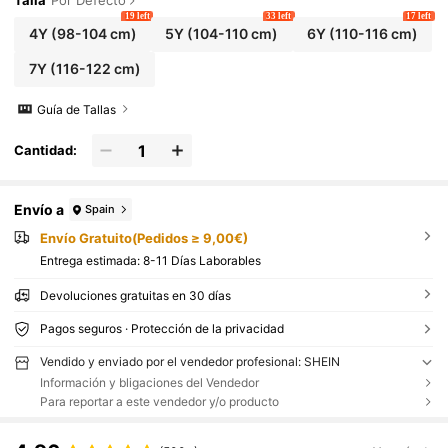
Talla
Por Defecto
19 left
33 left
17 left
4Y
(98-104 cm)
5Y
(104-110 cm)
6Y
(110-116 cm)
7Y
(116-122 cm)
Guía de Tallas
Cantidad:
Envío a
Spain
Envío Gratuito(Pedidos ≥ 9,00€)
Entrega estimada:
8-11 Días Laborables
Devoluciones gratuitas en 30 días
Pagos seguros · Protección de la privacidad
Vendido y enviado por el vendedor profesional: SHEIN
Información y bligaciones del Vendedor
Para reportar a este vendedor y/o producto