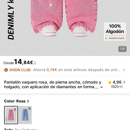
1/9
14
,84€
Desde
Ahorra
0,74€
en este artículo después de unirte.
Pantalón vaquero rosa, de pierna ancha, cómodo y
4,96
holgado, con aplicación de diamantes en forma
(500+)
de corazón, en estilo vintage chic para niña.
Color: Rosa