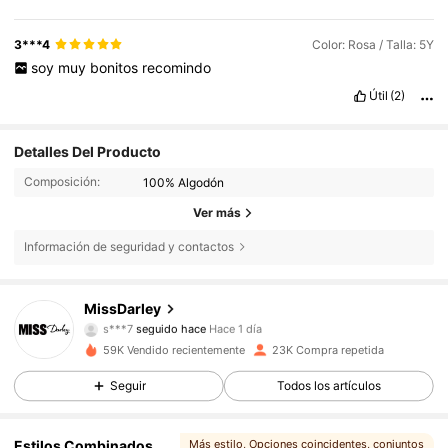
3***4
Color: Rosa / Talla: 5Y
soy
muy
bonitos
recomindo
Útil
(2)
Detalles Del Producto
Composición:
100% Algodón
Ver más
Información de seguridad y contactos
5.4K Seguidores
4,89
MissDarley
s***7
seguido hace
Hace 1 día
g***u
está navegando
5.4K Seguidores
4,89
59K Vendido recientemente
23K Compra repetida
Seguir
Todos los artículos
5.4K Seguidores
4,89
Estilos Combinados
Más estilo
, Opciones coincidentes
, conjuntos