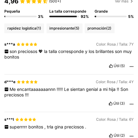
4,96
(500+)
Ver más
Pequeña
La talla corresponde
Grande
3%
92%
5%
rapidez logística
(1)
impresionante
(5)
promoción
(2)
s***a
Color: Rosa / Talla: 7Y
son
preciosos
💖
la
talla
corresponde
y
los
brillantes
son
muy
bonitos
Útil
(5)
d***e
Color: Rosa / Talla: 4Y
Me
encantaaaaaaannn
!!!!!
Le
sientan
genial
a
mi
hija
!!
Son
preciosos
!!!
Útil
(3)
s***l
Color: Rosa / Talla: 6Y
superrrrr
bonitos
,
trla
gina
preciosos
.
Útil
(2)