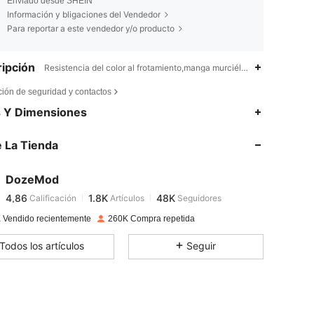
Enviado desde SHEIN
Información y bligaciones del Vendedor
Para reportar a este vendedor y/o producto
ipción
Resistencia del color al frotamiento,manga murciélago,Sí
ción de seguridad y contactos
4,86
1.8K
48K
s Y Dimensiones
 La Tienda
4,86
1.8K
48K
DozeMod
4,86
1.8K
48K
Calificación
Artículos
Seguidores
b***2
pagado
Hace 1 día
 Vendido recientemente
260K Compra repetida
4,86
1.8K
48K
Todos los artículos
Seguir
4,86
1.8K
48K