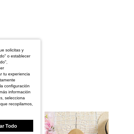
e solicitas y
odo" o establecer
do",
cer
r tu experiencia
ctamente
la configuración
 más información
es, selecciona
 que recopilamos,
ar Todo