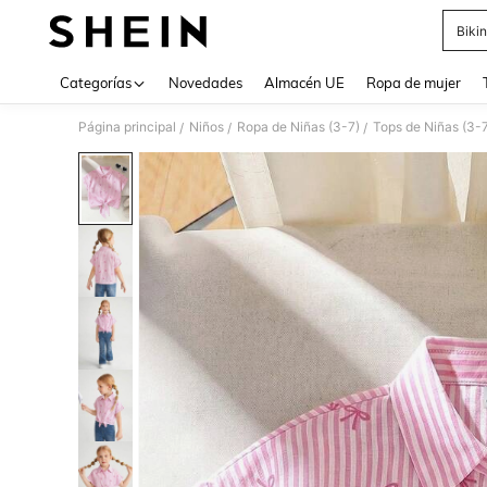
Bikin
Use up 
Categorías
Novedades
Almacén UE
Ropa de mujer
Página principal
Niños
Ropa de Niñas (3-7)
Tops de Niñas (3-
/
/
/