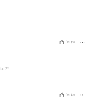
Útil (0)
la:
7Y
Útil (0)