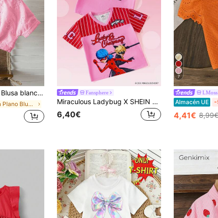
7
con bordado hueco, versátil para niña en vacaciones, playa, verano y viajes
Fansphere
LMoss
Miraculous Ladybug X SHEIN Camiseta de manga corta con cuello en V, estampado de letras y rayas, de uso casual y versátil para uso diario para niña
Almacén UE
-
en Plano Blusas para niñas
6,40€
4,41€
8,99