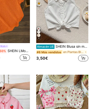
4
SHEIN Blusa sin mangas de tejido sólido blanco para niña joven
 Kids
Almacén UE
SHEIN LMoss Kids Camiseta ajustada de niña joven LMoss de cuello redondo de color liso con borde de encaje y volantes
50%
en Plantas Blusas para niñas
#6 Más vendidos
€
3,50€