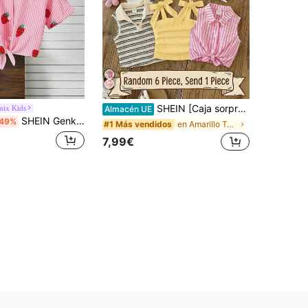
SHEIN [Caja sorpresa de 6 piezas aleatorias, se envía 1 pieza]! ¡30% de posibilidad de obtener 2 piezas de forma aleatoria! Camiseta sin mangas casual, top de verano esponjoso, camisas, ropa de verano, shorts, camisetas sin mangas, camiseta sin mangas, top tubo, corsé, lencería, corsé, top blanco, vacaciones, tops lindos, top sin mangas esponjoso, tops de verano, camisas de verano, camiseta sin mangas, camiseta sin mangas
mix Kids
Almacén UE
SHEIN Genkimix Kids 1 pieza Camisa de manga corta con cuello, estampado de rayas rosas y fresas, diseño de bajo anudado, muy linda, adecuada para vacaciones, casual, versátil, salidas, picnics, fiestas, uso diario, vuelta al colegio, primavera/verano
49%
en Amarillo Tops para chicas jóvenes
#1 Más vendidos
7,99€