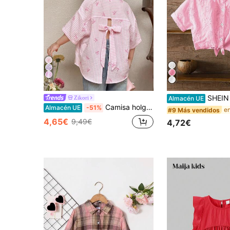
4
SHEIN Blusa blanca holgada de manga corta 
Zikori
Almacén UE
Camisa holgada de tejido con cuello a rayas, manga corta, espalda hueca y apertura frontal para niñas jóvenes, cómoda y casual
Almacén UE
-51%
#9 Más vendidos
4,65€
9,49€
4,72€