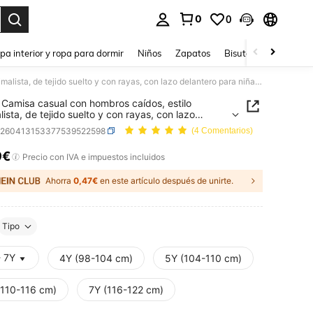
0
0
ar. Press Enter to select.
pa interior y ropa para dormir
Niños
Zapatos
Bisutería Y Accesorio
SHEIN Camisa casual con hombros caídos, estilo minimalista, de tejido suelto y con rayas, con lazo delantero para niña joven
Camisa casual con hombros caídos, estilo
lista, de tejido suelto y con rayas, con lazo
ero para niña joven
k260413153377539522598
(4 Comentarios)
9€
ICE AND AVAILABILITY
Precio con IVA e impuestos incluidos
Ahorra
0,47€
en este artículo después de unirte.
Tipo
- 7Y
4Y (98-104 cm)
5Y (104-110 cm)
(110-116 cm)
7Y (116-122 cm)