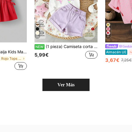
25
11
(1 pieza) Camiseta corta básica de moda fresca casual con patrón de lazo colorido para niñas, cómoda para uso diario en verano
Genki
NEW
Maija Kids Camisa casual versátil de uso diario con cuello redondo y plisado para niña
Almacén UE
-
5,99€
en Rojo Tops para chicas jóvenes
3,67€
7,25€
Ver Más