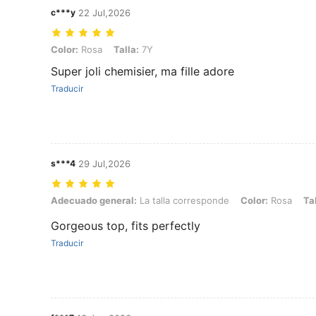
c***y
22 Jul,2026
Color: Rosa, Talla: 7Y
Color:
Rosa
Talla:
7Y
Super joli chemisier, ma fille adore
Traducir
s***4
29 Jul,2026
Adecuado general: La talla corresponde, Color: Rosa, Talla: 7Y
Adecuado general:
La talla corresponde
Color:
Rosa
Tal
Gorgeous top, fits perfectly
Traducir