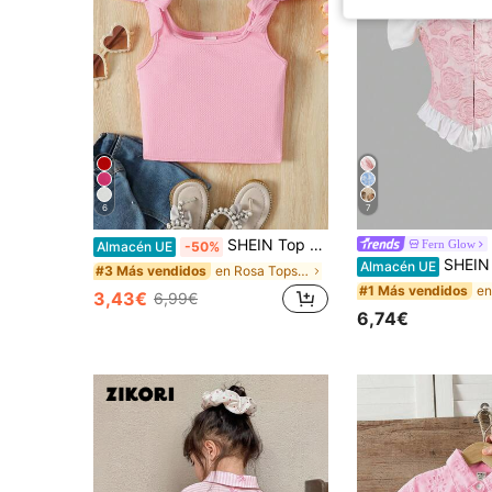
6
7
SHEIN Top de punto jacquard con cuello cuadrado y lazo, dulce y lindo para niñas jóvenes, de verano
Fern Glow
Almacén UE
-50%
SHEIN Blusa para niña elegante de primavera/verano con h
Almacén UE
en Rosa Tops para chicas jóvenes
#3 Más vendidos
#1 Más vendidos
3,43€
6,99€
6,74€