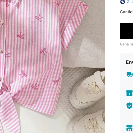
Guí
Cantid
Gana h
Env