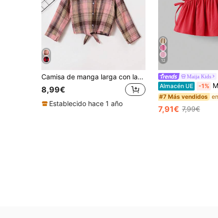
12
Camisa de manga larga con lazo y estampado de cuadros rosas en estilo casual de vacaciones para niña joven
Maija Kids
Maija Kids 
Almacén UE
-1%
8,99€
#7 Más vendidos
Establecido hace 1 año
7,91€
7,99€