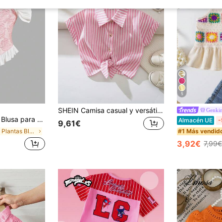
5
SHEIN Camisa casual y versátil de uso diario con rayas para niña
Genki
ombros descubiertos, volantes, estructura de corsé, bajo con jacquard, brocado de satén y botones
Almacén UE
-
9,61€
en Plantas Blusas para niñas
#1 Más vendid
3,92€
7,99€