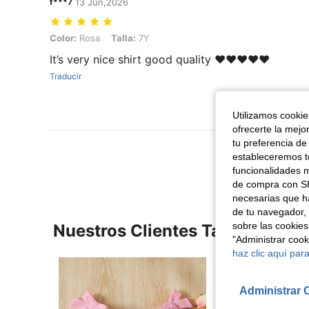
f***7
13 Jun,2026
Color: Rosa, Talla: 7Y
Color:
Rosa
Talla:
7Y
It’s very nice shirt good quality ❤️❤️❤️❤️❤️
Traducir
Utilizamos cookies
ofrecerte la mejo
tu preferencia de
Ver Más Re
estableceremos to
funcionalidades m
de compra con SH
necesarias que h
de tu navegador, 
sobre las cookies
Nuestros Clientes También Vie
"Administrar coo
haz clic aquí para
Administrar 