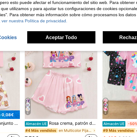
7,49€
pero esto puede afectar el funcionamiento del sitio web. Para obtener
en Multicolor Pijamas para niñas
en Multicolor Pijamas para niñas
en Multicolor Pijamas para niñas
#10 Más vendidos
 que utilizamos y para ajustar tus configuraciones de cookies opcional
6,99€
en Multicolor Pijamas para niñas
kies". Para obtener más información sobre cómo procesamos los datos
 ver nuestra Política de privacidad.
Cookies
Aceptar Todo
Rechaz
6
4
e 0,08€
en Multicolor Pijamas para niñas
apibara lindo para niñas jóvenes, casual y sencillo, apropiado para el verano
Rosa crema, patrón de chica de dibujos animados K-POP, top de camisola minimalista casual para niña & shorts de ropa de estar en casa, adecuado para primavera/verano
Almacén UE
Almacén UE
-50
en Multicolor Pijamas para niñas
en Multicolor Pijamas para niñas
en Multicolor Pijamas para niñas
#4 Más vendidos
#9 Más vendidos