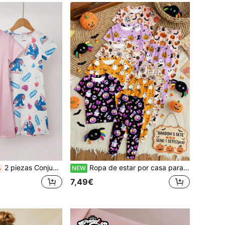
2 piezas Conjunto de camisón de niña con estampado de oveja de dibujos animados, incluye camisón largo de manga corta rosa y gris, ropa de dormir casual
Ropa de estar por casa para niña joven, casual, sencilla y cómoda, de manga corta y pantalones largos con bajo patchwork, ajuste ceñido, apta para primavera y verano
%
NEW
7,49€