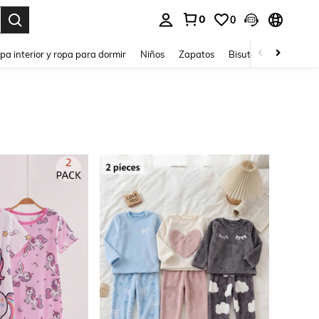
0
0
ar. Press Enter to select.
pa interior y ropa para dormir
Niños
Zapatos
Bisutería Y Accesorio