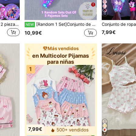
11
SHEIN Conjunto casual de 2 piezas con top de tirantes de punto y shorts para niña joven
[Random 1 Set]Conjunto de pijama de manga larga con estampado de dibujos animados que brilla en la oscuridad para niña, iluminado con luz ultravioleta fluorescente púrpura, conjunto de 2 piezas con top de cuello redondo de manga larga y pantalones
NEW
7,99€
10,99€
Más vendidos
en Multicolor Pijamas
para niñas
1
7,99€
500+ vendidos
4