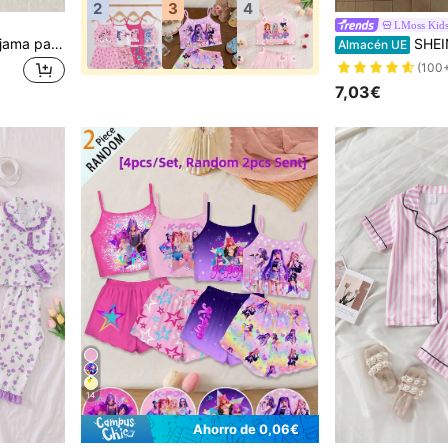
2
3
4
LMoss Kid
Elladie kids Conjunto de pijama para niña con lazo rosa, ribete satinado a rayas y bloques de color, de manga corta y pantalón corto. Conjunto de ropa de dormir con solapa de moda, casual y de vuelta al colegio.
SHEIN LMoss Kids Set de 4 piezas 
Almacén UE
(100
7,03€
14
Ahorro de 0,06€