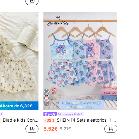
15
Ahorro de 6,32€
Sweetra Kids
Elladie kids Conjunto de pijama de manga corta con cuello y estampado floral de tulipanes para niña, conjunto de ropa de verano para el hogar
SHEIN [4 Sets aleatorios, 1 Set incluido] Conjunto de 2 piezas de verano para niñas pequeñas: Top de tirantes con estampado de conejo azul y lazo, emparejado con pantalones cortos con volantes, de tela de punto, cómodo y suave para dormir/estar en casa, cuello redondo, pantalones cortos y camiseta adecuados para salidas y el hogar, estilo casual y femenino a cuadros azul/rosa/morado
%
-32%
5,52€
8,21€