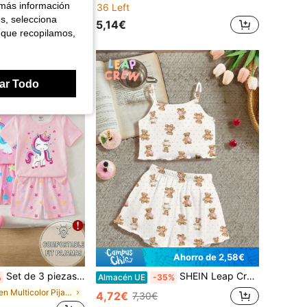
 más información
36 Left
es, selecciona
5,14€
 que recopilamos,
ar Todo
Ahorro de 2,58€
Set de 3 piezas de pijama de manga corta y pantalón corto con estampado de unicornio de dibujos animados para niñas jóvenes, que brillan en la oscuridad bajo luz UV, para primavera/verano
SHEIN Leap Crew Pantalones cortos y Top de tirantes con estampado de oso lindo, estilo BM, ropa informal y sencilla para chicas jóvenes, adecuada para usar en casa en primavera y verano con mallas
%
Almacén UE
-35%
en Multicolor Pijamas para niñas
4,72€
7,30€