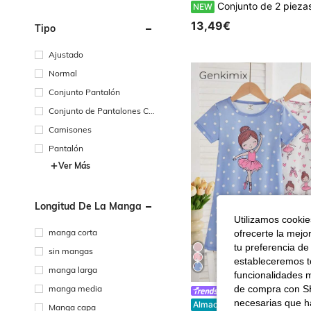
Conjunto de 2 piezas de cárdigan de manga larga y pantalones con estampado floral ditsy, estilo dulce y lindo, ropa 
NEW
13,49€
Tipo
Ajustado
Normal
Conjunto Pantalón
Conjunto de Pantalones Co
rtos
Camisones
Pantalón
Ver Más
Longitud De La Manga
Utilizamos cookies
manga corta
ofrecerte la mejo
tu preferencia de
sin mangas
estableceremos to
manga larga
funcionalidades m
manga media
de compra con SH
Genkimix Kids
#7 Más vendidos
necesarias que h
Genkimix Kids Set de 2 piezas de pijama con estampado de ovejas de dibujos animados lindos para niña
Almacén UE
Manga capa
(100+)