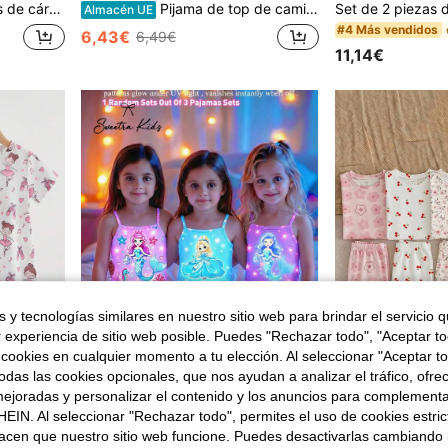
de estar en casa casual y cómoda para niñas
Pijama de top de camisola y pantalones cortos con estampado de grupo de chicas de dibujos animados, superestrella de K-pop, retrato de chica minimalista casual, degradado púrpura encantador, adecuado para el verano
Almacén UE
#4 Más vendidos
6,43€
6,49€
11,14€
 y tecnologías similares en nuestro sitio web para brindar el servicio qu
r experiencia de sitio web posible. Puedes "Rechazar todo", "Aceptar t
 cookies en cualquier momento a tu elección. Al seleccionar "Aceptar to
das las cookies opcionales, que nos ayudan a analizar el tráfico, ofre
8
ejoradas y personalizar el contenido y los anuncios para complementa
EIN. Al seleccionar "Rechazar todo", permites el uso de cookies estri
Ropa de estar por casa para niña joven, estilo casual minimalista y dulce en crema, con estampado lindo de a
Sweetra Kids
NEW
en Multicolor Pijamas para niñas
acen que nuestro sitio web funcione. Puedes desactivarlas cambiando 
s, de moda minimalista en rosa y gris, ropa de dormir
SHEIN [1 Set Enviado al Azar] Conjunto de Pijama de Camisola y Pantalones Cortos para Niñas Pequeñas, Estilo Princesa de Ensueño de Verano, Estampado de Sirena que Brilla en la Oscuridad, Púrpura Claro & Azul Cielo, Reactivo a la Luz UV, Tela de Punto Suave y Amigable con la Piel, Borde de Volantes Ondulados, Pantalones Cortos Holgados de Pierna Ancha, Conjunto de 2 Piezas, Patrón Lindo de Princesa del Océano, Ropa de Estar en Casa Adecuada para Uso en Exteriores
Almacén UE