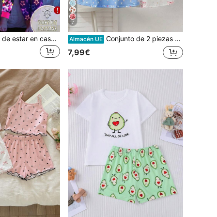
7
Conjunto de ropa de estar en casa para niña joven con camiseta de cuello redondo de manga larga y pantalones largos con estampado de personaje de dibujos animados dulce y lindo
Conjunto de 2 piezas de ropa de casa para niñas pequeñas con tirantes finos, vestido de camiseta sin mangas, verano azul, blanco y acentos rosas, estampado lindo de niña bailarina con corazón, ropa de dormir casual, ligera, de tela de punto suave y transpirable, cómoda y amigable con la piel, elegante y moderna, de alta calidad, versátil y adorable, camisón acogedor para uso diario en interiores y relajación
Almacén UE
7,99€