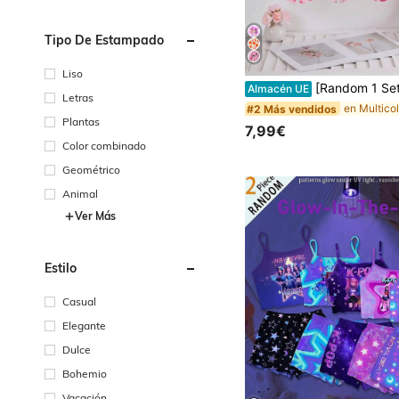
Tipo De Estampado
Liso
[Random 1 Set] Conjunto de 2 piezas de verano rosa de hada para niñas jóvenes, a juego familiar, camiseta de tirantes con estamp
Almacén UE
Letras
#2 Más vendidos
Plantas
7,99€
Color combinado
Geométrico
Animal
Ver Más
Estilo
Casual
Elegante
Dulce
Bohemio
Vacación