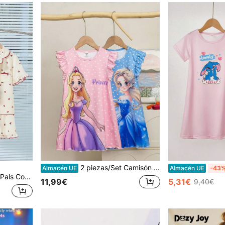
2 piezas/Set Camisón casual con mangas cortas y vestido largo para niña, ropa de casa de primavera/verano para niña princesa
Almacén UE
Almacén UE
-43
olantes y estampado de cerezas para niñas jóvenes
11,99€
5,31€
9,40€