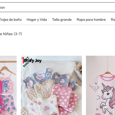
estidos
and down arrow keys to navigate search Búsqueda Reciente and Buscar y Encontr
Trajes de baño
Hogar y Vida
Talla grande
Ropa para hombre
Ro
e Niñas (3-7)