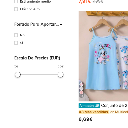
7,91€
7,99€
Estiramiento medio
#5 Más vendidos
(1000+)
Elástico Alto
Forrado Para Aportar
Calidez
No
Sí
Escala De Precios (EUR)
3
€
33
€
12
Conjunto de 2 piezas de pijama para niña, vestido de camiseta de punto blanco y rosa con esta
Almacén UE
#8 Más vendidos
6,69€