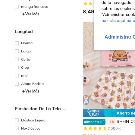
de tu navegador, 
#7 Más vendidos
#7 Más vendidos
manga francesa
sobre las cookies
(100+)
(100+)
8,49€
#7 Más vendidos
Ver Más
"Administrar coo
(100+)
haz clic aquí para
Longitud
Administrar 
Normal
Largo
Corto
Crop
midi
Altura Rodilla
Ver Más
Elasticidad De La Tela
Ahorro d
#5 Más vendidos
Elástico Ligero
SHEIN Conjunto de pijama de camisa de tirantes y shorts ajustados con estampado de estrella y de c
Almacén UE
-1%
(1000+)
No-Elástico
#5 Más vendidos
#5 Más vendidos
(1000+)
(1000+)