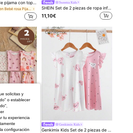
Set de 2 piezas de pijama con top de manga corta y pantalón corto a rayas ignífugo
Sweetra Kids
SHEIN Set de 2 piezas de ropa informal para niña joven con top de manga corta con cuello abierto, bolsillo bordado con moño y shorts, conjunto de ropa de estar en casa de seda sintética
en Bebé rosa Pijamas para niñas
11,10€
e solicitas y
odo" o establecer
do",
cer
r tu experiencia
ctamente
nimales y flores, cómoda, manga corta, pantalones largos con patchwork y bajos con puño, ajuste ceñido, para primavera/verano, gráfico, suave, kawaii, acogedora
Genkimix Kids
la configuración
Genkimix Kids Set de 2 piezas de camisón y ropa de casa informal con mangas de volantes para niñas jóvenes, para primavera/verano