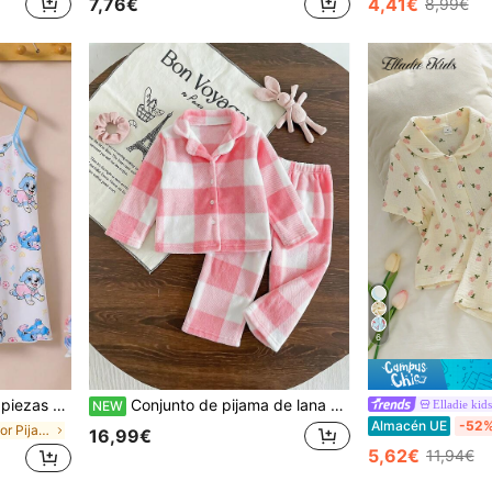
7,76€
4,41€
8,99€
en Multicolor Pijamas para niñas
6
mpado de conejo, cómodo y dulce para usar en casa
Conjunto de pijama de lana a cuadros con frente abierto para niñas, conjunto de pijama de franela a cuadros engrosado, conjunto de 2 piezas de ropa de estar en casa para niñas con camisa de manga larga y cuello de cárdigan, ropa de otoño/invierno, cómodo
Elladie kids
NEW
Almacén UE
-52
en Multicolor Pijamas para niñas
16,99€
5,62€
11,94€