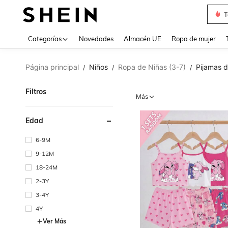
V
Use up 
Categorías
Novedades
Almacén UE
Ropa de mujer
Página principal
Niños
Ropa de Niñas (3-7)
Pijamas d
/
/
/
Filtros
Más
Edad
6-9M
9-12M
18-24M
2-3Y
3-4Y
4Y
Ver Más