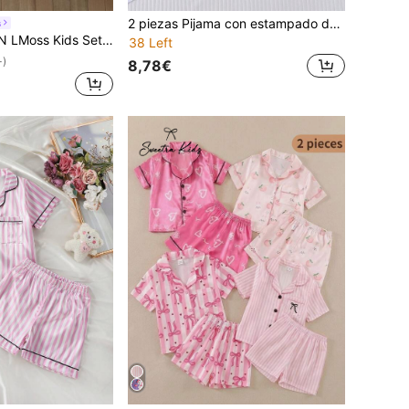
2 piezas Pijama con estampado de corazón de aguacate de dibujos animados para niños, parte superior de cuello redondo de manga corta y pantalones cortos para niños y niñas pequeños, conjunto casual y cómodo para todas las estaciones, para fiestas y uso diario
s
de pijama de chaleco y shorts sin mangas con decoración de corazón y lazo para niña joven, informal de verano
38 Left
+)
8,78€