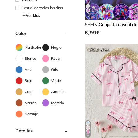
Casual de todos los días
20
Ver Más
6,99€
Color
Multicolor
Negro
Blanco
Rosa
Azul
Gris
Rojo
Verde
Caqui
Amarillo
Marrón
Morado
Naranja
Detalles
9