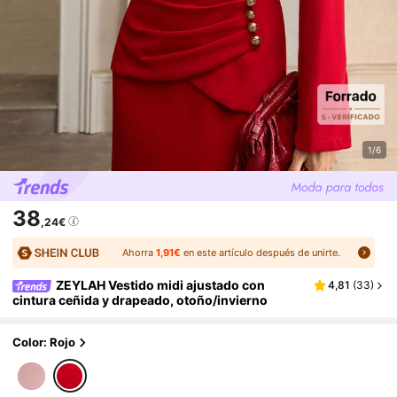
1/6
38
,24€
Ahorra
1,91€
en este artículo después de unirte.
ZEYLAH Vestido midi ajustado con
4,81
(
33
)
cintura ceñida y drapeado, otoño/invierno
Color: Rojo