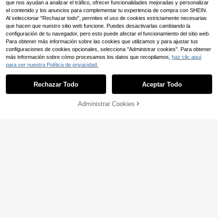
que nos ayudan a analizar el tráfico, ofrecer funcionalidades mejoradas y personalizar
el contenido y los anuncios para complementar tu experiencia de compra con SHEIN.
Al seleccionar "Rechazar todo", permites el uso de cookies estrictamente necesarias
que hacen que nuestro sitio web funcione. Puedes desactivarlas cambiando la
configuración de tu navegador, pero esto puede afectar el funcionamiento del sitio web.
Para obtener más información sobre las cookies que utilizamos y para ajustar tus
configuraciones de cookies opcionales, selecciona "Administrar cookies". Para obtener
más información sobre cómo procesamos los datos que recopilamos,
haz clic aquí
para ver nuestra Política de privacidad.
Rechazar Todo
Aceptar Todo
Administrar Cookies
AÑADIR A LA BOLSA
4
Vestido midi de primavera con man
#Gala Urbana
gas de linterna de unicolor retro ele
13 Left
MOTF PREMIUM Vestido ajustado c
gante y cintura ceñida
on cuello cruzado, adorno floral en r
36 Left
20
,88€
elieve y ribete de volantes
43
,77€