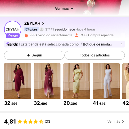
Ver más
432K Seguidores
4,77
ZEYLAH
3***1
seguido hace
Hace 4 horas
f***a
está navegando
432K Seguidores
4,77
99K+ Vendido recientemente
74K+ Compra repetida
Esta tienda está seleccionada como
「Botique de moda」
432K Seguidores
4,77
Seguir
Todos los artículos
432K Seguidores
4,77
432K Seguidores
4,77
32
32
20
41
4
,49€
,49€
,39€
,64€
432K Seguidores
4,77
4,81
(33)
Ver más