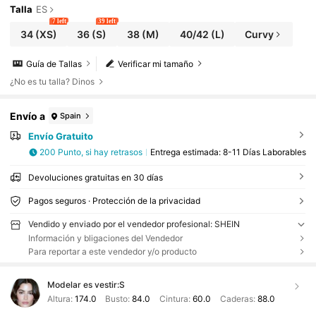
Talla
ES
7 left
39 left
34
(XS)
36
(S)
38
(M)
40/42
(L)
Curvy
Guía de Tallas
Verificar mi tamaño
¿No es tu talla? Dinos
Envío a
Spain
Envío Gratuito
200 Punto, si hay retrasos
Entrega estimada:
8-11 Días Laborables
Devoluciones gratuitas en 30 días
Pagos seguros · Protección de la privacidad
Vendido y enviado por el vendedor profesional: SHEIN
Información y bligaciones del Vendedor
Para reportar a este vendedor y/o producto
Modelar es vestir:
S
Altura:
174.0
Busto:
84.0
Cintura:
60.0
Caderas:
88.0