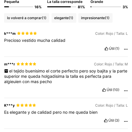
432K Seguidores
4,77
Pequeña
La talla corresponde
Grande
16%
81%
3%
lo volveré a comprar
(1)
elegante
(1)
impresionante
(1)
432K Seguidores
4,77
k***m
Color: Rojo / Talla: L
Precioso
vestido
mucha
calidad
432K Seguidores
4,77
Útil
(1)
432K Seguidores
4,77
m***r
Color: Rojo / Talla: M
el
tejido
buenisimo
el
corte
perfecto
pero
soy
bajita
y
la
parte
superior
me
queda
holgadisima
la
talla
es
perfecta
para
432K Seguidores
4,77
algieuien
con
mas
pecho
Útil
(10)
K***y
Color: Rojo / Talla: L
Es
elegante
y
de
calidad
pero
no
me
queda
bien
Útil
(3)