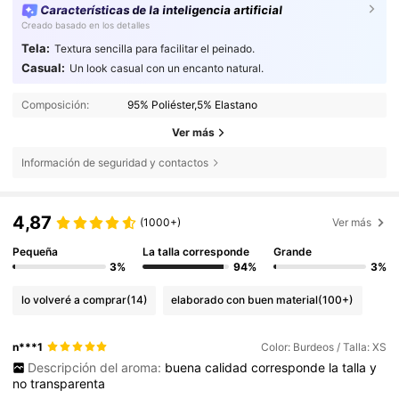
Características de la inteligencia artificial
Creado basado en los detalles
Tela:
Textura sencilla para facilitar el peinado.
Casual:
Un look casual con un encanto natural.
Composición:
95% Poliéster,5% Elastano
Ver más
Información de seguridad y contactos
4,87
(1000+)
Ver más
Pequeña
La talla corresponde
Grande
3%
94%
3%
lo volveré a comprar
(14)
elaborado con buen material
(100+)
n***1
Color: Burdeos / Talla: XS
Descripción del aroma:
buena
calidad
corresponde
la
talla
y
no
transparenta