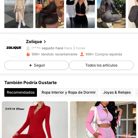
73K Seguidores
4,85
Zolique
r***h
seguido hace
Hace 3 horas
99K+ Vendido recientemente
99K+ Compra repetida
73K Seguidores
4,85
Seguir
Todos los artículos
73K Seguidores
4,85
También Podría Gustarte
Recomendados
Ropa Interior y Ropa de Dormir
Joyas & Relojes
73K Seguidores
4,85
73K Seguidores
4,85