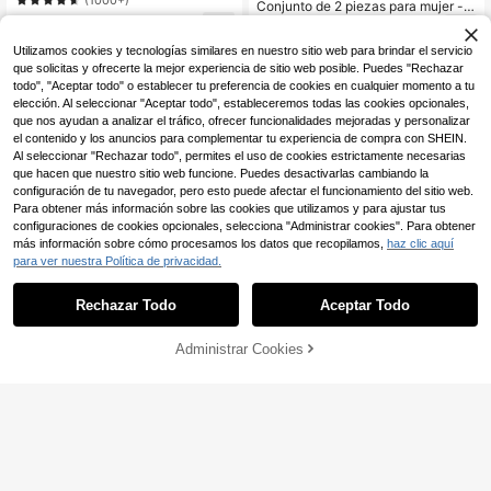
(1000+)
Conjunto de 2 piezas para mujer -
primavera/verano
Chaqueta de béisbol de un solo bot
19
22
,26€
-2%
19,79€
,99€
onadura de unicolor y parte superio
Utilizamos cookies y tecnologías similares en nuestro sitio web para brindar el servicio
r casual elegante de primavera
que solicitas y ofrecerte la mejor experiencia de sitio web posible. Puedes "Rechazar
todo", "Aceptar todo" o establecer tu preferencia de cookies en cualquier momento a tu
elección. Al seleccionar "Aceptar todo", estableceremos todas las cookies opcionales,
que nos ayudan a analizar el tráfico, ofrecer funcionalidades mejoradas y personalizar
el contenido y los anuncios para complementar tu experiencia de compra con SHEIN.
Mostrar artículos similares con stock
Ver todo
Al seleccionar "Rechazar todo", permites el uso de cookies estrictamente necesarias
que hacen que nuestro sitio web funcione. Puedes desactivarlas cambiando la
configuración de tu navegador, pero esto puede afectar el funcionamiento del sitio web.
Para obtener más información sobre las cookies que utilizamos y para ajustar tus
configuraciones de cookies opcionales, selecciona "Administrar cookies". Para obtener
más información sobre cómo procesamos los datos que recopilamos,
haz clic aquí
para ver nuestra Política de privacidad.
Rechazar Todo
Aceptar Todo
Lo sentimos, este producto está agotado.
7
Administrar Cookies
AGOTADO
Ahorro de 0,38€
16
Elia
SHEIN Frenchy Camiset
Almacén UE
a de punto acanalado con hombros
17
Conjunto deportivo de mujer con to
,49€
caídos y leggings de tela texturizad
p de manga larga corto y pantalone
#3 Más vendidos
en Suave Coords de mujer
a, conjunto de dos piezas
s acampanados con cintura anudad
14
a, elegante para primavera/verano
,61€
-2%
14,99€