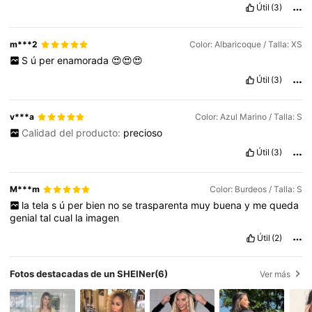
Útil
(3)
m***2
Color: Albaricoque / Talla: XS
S
ú
per
enamorada
😍😍😍
Útil
(3)
v***a
Color: Azul Marino / Talla: S
Calidad del producto:
precioso
Útil
(3)
M***m
Color: Burdeos / Talla: S
la
tela
s
ú
per
bien
no
se
trasparenta
muy
buena
y
me
queda
genial
tal
cual
la
imagen
Útil
(2)
Fotos destacadas de un SHEINer
(6)
Ver más