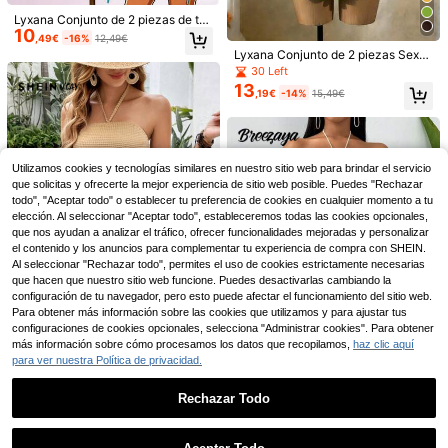
Lyxana Conjunto de 2 piezas de to
10
p bandeau con diseño hueco y fald
,49€
-16%
12,49€
a con pliegues asimétricos en la cin
Lyxana Conjunto de 2 piezas Sexy
tura, decoración de conchas, estilo
Elegante para Vacaciones con Top
30 Left
de vacaciones para mujer
de Cuello Halter con Lazo y Volant
13
,19€
-14%
15,49€
15
es & Falda
Ahorro de 0,11€
5
#texturasescultóricas
SOLERSUN
Slaydiva Nuevo outfit d
SOLERSUN Conjunto inf
Utilizamos cookies y tecnologías similares en nuestro sitio web para brindar el servicio
Almacén UE
Almacén UE
13
e primavera/verano para mujer ade
ormal de 2 piezas de top de manga
(1000+)
que solicitas y ofrecerte la mejor experiencia de sitio web posible. Puedes "Rechazar
,49€
cuado para festivales de música, P
corta con nudo y shorts de unicolor
11
todo", "Aceptar todo" o establecer tu preferencia de cookies en cualquier momento a tu
,38€
11,49€
ascua, Nashville, fiestas de cumple
para mujer
elección. Al seleccionar "Aceptar todo", estableceremos todas las cookies opcionales,
años, graduación, uso estudiantil, u
que nos ayudan a analizar el tráfico, ofrecer funcionalidades mejoradas y personalizar
so casual diario, vacaciones, crucer
el contenido y los anuncios para complementar tu experiencia de compra con SHEIN.
os, playa, tomar el sol, estilo callejer
Al seleccionar "Rechazar todo", permites el uso de cookies estrictamente necesarias
o, con tela texturizada, cordones y
diseño sexy de espalda descubierta
que hacen que nuestro sitio web funcione. Puedes desactivarlas cambiando la
configuración de tu navegador, pero esto puede afectar el funcionamiento del sitio web.
Para obtener más información sobre las cookies que utilizamos y para ajustar tus
configuraciones de cookies opcionales, selecciona "Administrar cookies". Para obtener
más información sobre cómo procesamos los datos que recopilamos,
haz clic aquí
SHEIN VCAY Top halter ribete con f
para ver nuestra Política de privacidad.
leco de espalda abierta con cordón
26 Left
& Falda ajustada
12
Rechazar Todo
,99€
#atuendocuello halter
Mostrar artículos similares con stock
Ver todo
Breezaya Conjunto de
Almacén UE