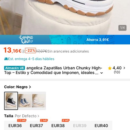
1/4
Ahorra 3,91€
13
,16€
-22%
17,07€
Sin aranceles adicionales
Est. entrega 4-5 días hábiles
angelica Zapatillas Urban Chunky High-
4,40
Almacén UE
Top – Estilo y Comodidad que Imponen, ideales
(10)
para outfts urbanos, salidas con amigos y viaje
s.
Color: Negro
Talla
Por Defecto
13 left
2 left
4 left
EUR36
EUR37
EUR38
EUR39
EUR40