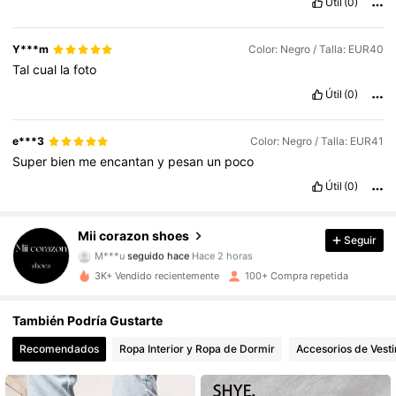
Útil
(0)
Y***m
Color: Negro / Talla: EUR40
Tal
cual
la
foto
Útil
(0)
e***3
Color: Negro / Talla: EUR41
Super
bien
me
encantan
y
pesan
un
poco
Útil
(0)
663 Seguidores
4,75
Mii corazon shoes
Seguir
M***u
seguido hace
Hace 2 horas
m***l
está navegando
663 Seguidores
4,75
3K+ Vendido recientemente
100+ Compra repetida
También Podría Gustarte
663 Seguidores
4,75
Recomendados
Ropa Interior y Ropa de Dormir
Accesorios de Vesti
663 Seguidores
4,75