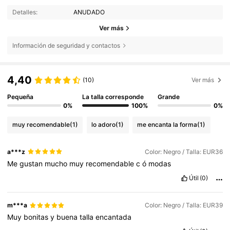
Detalles:
ANUDADO
Ver más
Información de seguridad y contactos
4,40
(10)
Ver más
Pequeña
La talla corresponde
Grande
0%
100%
0%
muy recomendable
(1)
lo adoro
(1)
me encanta la forma
(1)
a***z
Color: Negro / Talla: EUR36
Me
gustan
mucho
muy
recomendable
c
ó
modas
Útil
(0)
m***a
Color: Negro / Talla: EUR39
Muy
bonitas
y
buena
talla
encantada