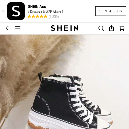
SHEIN App
×
CONSEGUIR
¡ Descarga la APP Ahora !
(1,350)