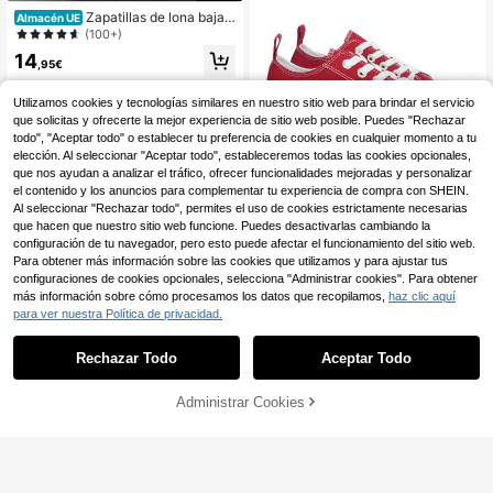
Zapatillas de lona baja ,
Almacén UE
Zapatos de unisex, zapatos de lona
(100+)
clasicos caña baja
14
,95€
Est 3 días lab.
Utilizamos cookies y tecnologías similares en nuestro sitio web para brindar el servicio
que solicitas y ofrecerte la mejor experiencia de sitio web posible. Puedes "Rechazar
todo", "Aceptar todo" o establecer tu preferencia de cookies en cualquier momento a tu
elección. Al seleccionar "Aceptar todo", estableceremos todas las cookies opcionales,
que nos ayudan a analizar el tráfico, ofrecer funcionalidades mejoradas y personalizar
el contenido y los anuncios para complementar tu experiencia de compra con SHEIN.
Al seleccionar "Rechazar todo", permites el uso de cookies estrictamente necesarias
Shoes and Blues
que hacen que nuestro sitio web funcione. Puedes desactivarlas cambiando la
configuración de tu navegador, pero esto puede afectar el funcionamiento del sitio web.
shoes&blues.es Zapatill
Almacén UE
a de Plataforma para Mujer, Comod
Para obtener más información sobre las cookies que utilizamos y para ajustar tus
17 Left
a, Estilo Bamba, Material de Lona, y
configuraciones de cookies opcionales, selecciona "Administrar cookies". Para obtener
24
Cierre de Cordones
,99€
más información sobre cómo procesamos los datos que recopilamos,
haz clic aquí
para ver nuestra Política de privacidad.
Est 3 días lab.
Rechazar Todo
Aceptar Todo
4
Administrar Cookies
COMPRAR AHORA
AÑADIR A LA BOLSA
Ahorro de 2,17€
Zapatillas de lona con c
Almacén UE
aña alta para mujeres, estilo univers
20 Left
itario informal y versátil de moda
15
,25€
-12%
17,42€