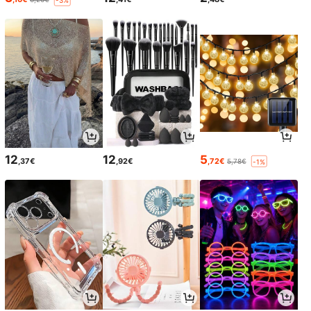
-3%
12
12
5
,37€
,92€
,72€
5,78€
-1%