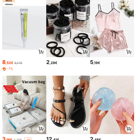
8
2
5
,52€
,28€
,19€
9,17€
-7%
3
12
2
,16€
,41€
,48€
3,26€