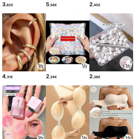
3
5
2
,82€
,58€
,45€
4
2
2
,31€
,26€
,38€