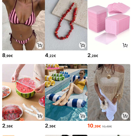
8
4
2
,99€
,22€
,28€
2
2
10
,38€
,36€
,39€
10,49€