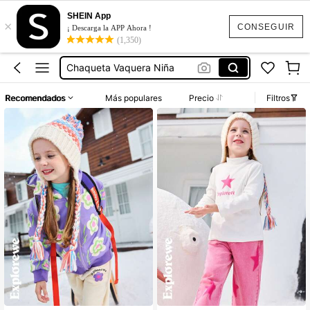
Chaqueta Niños
SHEIN App
×
Chaqueta Niño
CONSEGUIR
¡ Descarga la APP Ahora !
(1,350)
Chaqueta Vaquera Niño 5
Chaqueta Vaquera Niña
Spiderman Niño
Recomendados
Más populares
Precio
Filtros
Chaqueta Niños
Chaqueta Niño