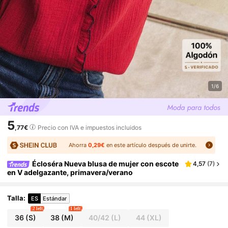
1/6
5
,77€
Precio con IVA e impuestos incluidos
Ahorra
0,29€
en este artículo después de unirte.
Écloséra Nueva blusa de mujer con escote
4,57
(
7
)
en V adelgazante, primavera/verano
Talla
:
ES
Estándar
2 left
1 left
36
(S)
38
(M)
40/42
(L)
44
(XL)