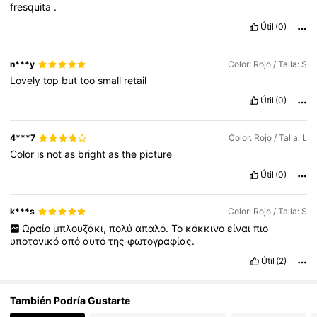
fresquita
.
133K Seguidores
4,74
Útil
(0)
133K Seguidores
4,74
n***y
Color: Rojo / Talla: S
Lovely
top
but
too
small
retail
Útil
(0)
133K Seguidores
4,74
4***7
Color: Rojo / Talla: L
Color
is
not
as
bright
as
the
picture
Útil
(0)
k***s
Color: Rojo / Talla: S
Ωραίο
μπλουζάκι,
πολύ
απαλό.
Το
κόκκινο
είναι
πιο
υποτονικό
από
αυτό
της
φωτογραφίας.
Útil
(2)
También Podría Gustarte