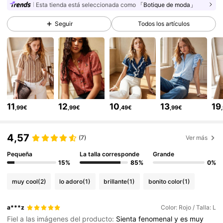
Esta tienda está seleccionada como
「Botique de moda」
Seguir
Todos los artículos
133K Seguidores
4,74
133K Seguidores
4,74
133K Seguidores
4,74
11
12
10
13
19
,99€
,99€
,49€
,99€
133K Seguidores
4,74
4,57
(7)
Ver más
Pequeña
La talla corresponde
Grande
133K Seguidores
15%
85%
0%
4,74
muy cool
(2)
lo adoro
(1)
brillante
(1)
bonito color
(1)
133K Seguidores
4,74
a***z
Color: Rojo / Talla: L
Fiel a las imágenes del producto:
Sienta
fenomenal
y
es
muy