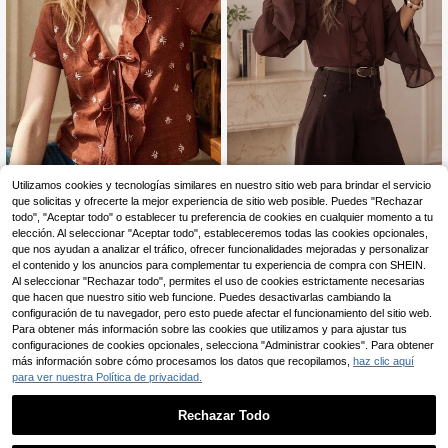
Blusa de mujer elegante y cas
NEW
Écloséra
Utilizamos cookies y tecnologías similares en nuestro sitio web para brindar el servicio
ual de verano color marrón con vola
9
que solicitas y ofrecerte la mejor experiencia de sitio web posible. Puedes "Rechazar
Écloséra Blusa elegante
Almacén UE
,17€
ntes, cuello en V, lazo delantero, ma
de vacaciones francesa romántica
todo", "Aceptar todo" o establecer tu preferencia de cookies en cualquier momento a tu
4
nga larga acampanada y transpare
,90€
-50%
9,99€
con volantes y cuello en V de mang
elección. Al seleccionar "Aceptar todo", estableceremos todas las cookies opcionales,
nte, adecuada para fiesta en la play
a corta para mujer, blusa floral para
que nos ayudan a analizar el tráfico, ofrecer funcionalidades mejoradas y personalizar
a, vacaciones y salidas
mujer, verano, blusa romántica con l
el contenido y los anuncios para complementar tu experiencia de compra con SHEIN.
azo delantero, top floral vintage par
Al seleccionar "Rechazar todo", permites el uso de cookies estrictamente necesarias
a mujer
que hacen que nuestro sitio web funcione. Puedes desactivarlas cambiando la
configuración de tu navegador, pero esto puede afectar el funcionamiento del sitio web.
Para obtener más información sobre las cookies que utilizamos y para ajustar tus
configuraciones de cookies opcionales, selecciona "Administrar cookies". Para obtener
más información sobre cómo procesamos los datos que recopilamos,
haz clic aquí
para ver nuestra Política de privacidad.
Rechazar Todo