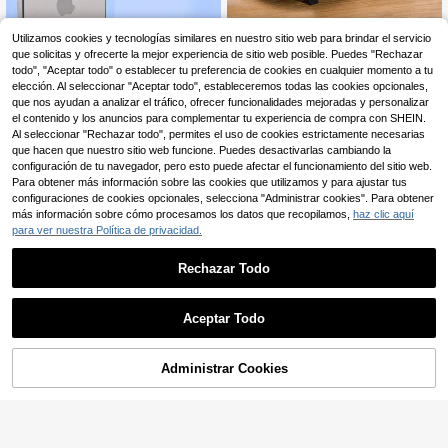
Utilizamos cookies y tecnologías similares en nuestro sitio web para brindar el servicio
que solicitas y ofrecerte la mejor experiencia de sitio web posible. Puedes "Rechazar
Filtro Polarizador Magnético C
1 pieza Amplificador de pantall
NEW
NEW
5
6
PL para Teléfonos Móviles, Recubri
a HD de 12 pulgadas, ángulo de visi
todo", "Aceptar todo" o establecer tu preferencia de cookies en cualquier momento a tu
,98€
,07€
miento Óptico, Filtro de Fotografía d
ón amplio de 178°, soporte plegable
elección. Al seleccionar "Aceptar todo", estableceremos todas las cookies opcionales,
e Alta Definición, Modelo Nuevo de
estable, amplificador de pantalla de
que nos ayudan a analizar el tráfico, ofrecer funcionalidades mejoradas y personalizar
52mm.
teléfono para juegos y películas inm
el contenido y los anuncios para complementar tu experiencia de compra con SHEIN.
ersivos, accesorio digital de alta ga
Al seleccionar "Rechazar todo", permites el uso de cookies estrictamente necesarias
ma para viajes y oficina
que hacen que nuestro sitio web funcione. Puedes desactivarlas cambiando la
configuración de tu navegador, pero esto puede afectar el funcionamiento del sitio web.
Para obtener más información sobre las cookies que utilizamos y para ajustar tus
configuraciones de cookies opcionales, selecciona "Administrar cookies". Para obtener
más información sobre cómo procesamos los datos que recopilamos,
haz clic aquí
para ver nuestra Política de privacidad.
Rechazar Todo
Aceptar Todo
NJTY 1 Pieza Refractómetro Digita
10 piezas Cristal de reloj de za
NEW
7
l, ±0.1% Alta Precisión +0-40℃ Co
firo plano 35/36/37/38/39/40mm R
6 Left
,08€
mpensación de Temperatura Compl
esistente a arañazos Piezas de rep
34
Administrar Cookies
COMPRAR AHORA
AÑADIR A LA BOLSA
,95€
eta + Medición Rápida + Calibració
uesto de la cara del reloj Para reloje
n Automática + Anti-Ensuciamiento
ro Reparación de reloj DIY
y Fácil de Limpiar, Adecuado para L
aboratorio/Huerto/Agricultura