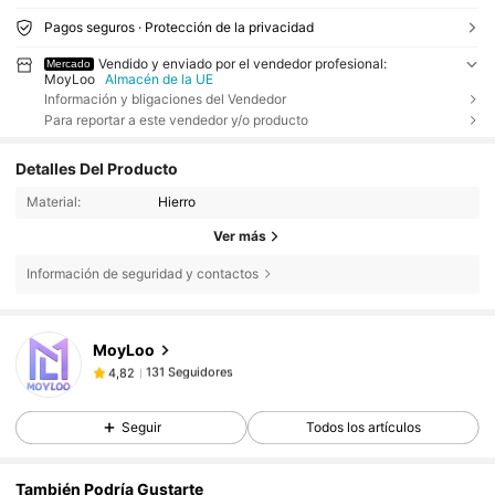
Pagos seguros · Protección de la privacidad
Vendido y enviado por el vendedor profesional:
Mercado
MoyLoo
Almacén de la UE
Información y bligaciones del Vendedor
Para reportar a este vendedor y/o producto
Detalles Del Producto
Material:
Hierro
Ver más
Información de seguridad y contactos
131 Seguidores
4,82
MoyLoo
131 Seguidores
4,82
c***y
seguido hace
Hace 1 día
131 Seguidores
4,82
Seguir
Todos los artículos
131 Seguidores
4,82
131 Seguidores
4,82
También Podría Gustarte