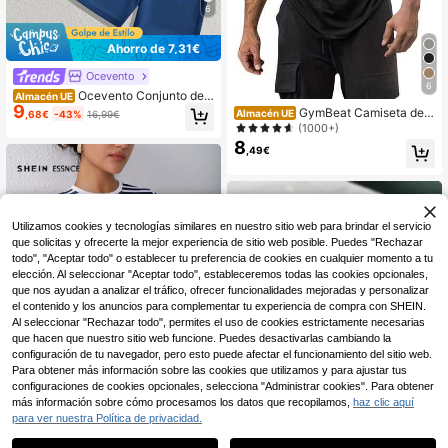
6
Ahorro de 7,31€
Ocevento
6
Ocevento Conjunto de t
Almacén UE
9
op de manga corta con cuello redon
GymBeat Camiseta dep
Almacén UE
,68€
-43%
16,99€
do y pantalones cortos casuales pa
ortiva casual de verano con estamp
(1000+)
ra hombre Manfinity VCAY, atuendo
ado de letras para hombre, vacacio
8
s cómodos para esposo o novio, co
,49€
nes
njunto de regalo de moda simple pa
ra vacaciones, fútbol
Utilizamos cookies y tecnologías similares en nuestro sitio web para brindar el servicio
que solicitas y ofrecerte la mejor experiencia de sitio web posible. Puedes "Rechazar
todo", "Aceptar todo" o establecer tu preferencia de cookies en cualquier momento a tu
elección. Al seleccionar "Aceptar todo", estableceremos todas las cookies opcionales,
que nos ayudan a analizar el tráfico, ofrecer funcionalidades mejoradas y personalizar
el contenido y los anuncios para complementar tu experiencia de compra con SHEIN.
Al seleccionar "Rechazar todo", permites el uso de cookies estrictamente necesarias
que hacen que nuestro sitio web funcione. Puedes desactivarlas cambiando la
configuración de tu navegador, pero esto puede afectar el funcionamiento del sitio web.
Para obtener más información sobre las cookies que utilizamos y para ajustar tus
configuraciones de cookies opcionales, selecciona "Administrar cookies". Para obtener
más información sobre cómo procesamos los datos que recopilamos,
haz clic aquí
para ver nuestra Política de privacidad.
1
0
SHEIN Essnce Camiseta
Almacén UE