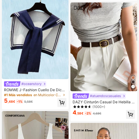
#oceanstory
ROMWE J-Fashion Cuello De Dicke
y Con Patrón Rayado
#1 Más vendidos
en Multicolor Cuellos falsos para mujer
#atuendoscasuales
5
DAZY Cinturón Casual De Hebilla R
,48€
-1%
5,58€
ectangular
(1000+)
4
,58€
-2%
4,68€