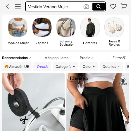
Vestido Verano Mujer
Bikinis Mujer
Bolsos y
Joyas &
Ropa de Mujer
Zapatos
Hombres
Equipaje
Relojes
Recomendados
Más populares
Precio
Filtros
Almacén UE
Categoría
Color
Detalles
El