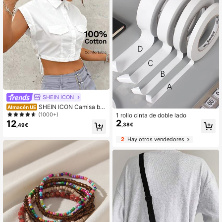
SHEIN ICON
SHEIN ICON Camisa bla
Almacén UE
nca corta con detalle de solapa y c
(1000+)
1 rollo cinta de doble lado
ordón en el lateral
2
12
,38€
,49€
2
Hay otros vendedores