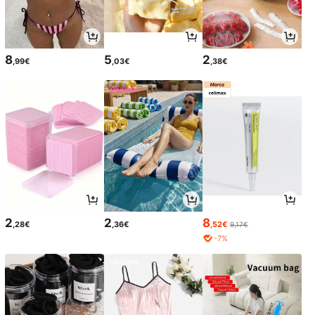
8
5
2
,99€
,03€
,38€
2
2
8
,28€
,36€
,52€
9,17€
-7%