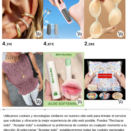
4
4
2
,31€
,87€
,28€
5
3
2
,19€
,21€
,26€
Utilizamos cookies y tecnologías similares en nuestro sitio web para brindar el servicio
que solicitas y ofrecerte la mejor experiencia de sitio web posible. Puedes "Rechazar
todo", "Aceptar todo" o establecer tu preferencia de cookies en cualquier momento a tu
elección. Al seleccionar "Aceptar todo", estableceremos todas las cookies opcionales,