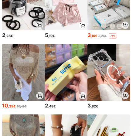
2
5
3
,28€
,19€
,16€
3,26€
-3%
10
2
3
,39€
,48€
,82€
10,49€