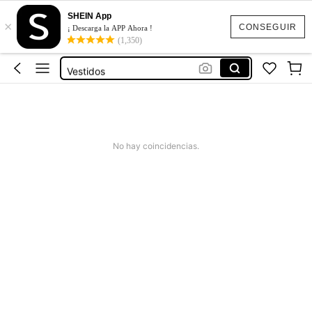
Vestido Mujer Verano
SHEIN App
×
Bikinis Mujer
CONSEGUIR
¡ Descarga la APP Ahora !
(1,350)
Bañadores De Mujer
Vestidos
Conjunto Mujer Dos Piezas
Vestido Mujer Verano
Bikinis Mujer
No hay coincidencias.