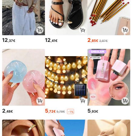
12
12
2
,37€
,41€
,85€
2,87€
2
5
5
,48€
,72€
,93€
5,78€
-1%