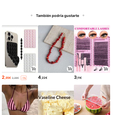
También podría gustarte
2
4
3
,35€
,22€
,11€
2,38€
-1%