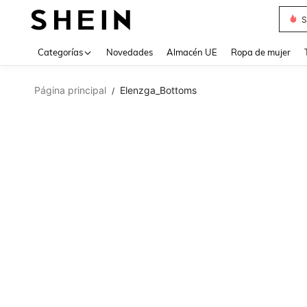
S
Use up 
Categorías
Novedades
Almacén UE
Ropa de mujer
Página principal
Elenzga_Bottoms
/