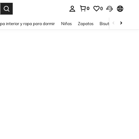
0
0
ar. Press Enter to select.
pa interior y ropa para dormir
Niños
Zapatos
Bisutería Y Accesorio