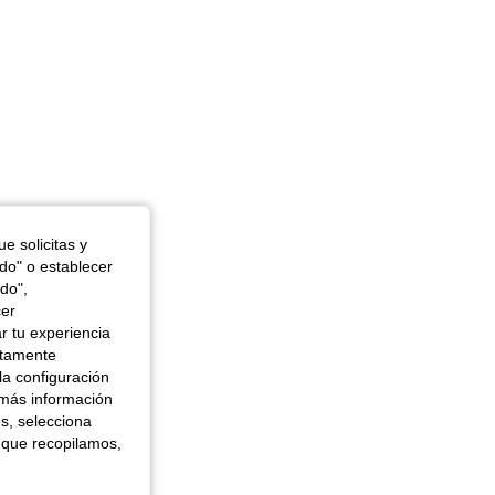
e solicitas y
odo" o establecer
do",
cer
r tu experiencia
ctamente
la configuración
 más información
es, selecciona
 que recopilamos,