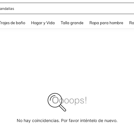
andalias
and down arrow keys to navigate search Búsqueda Reciente and Buscar y Encontr
Trajes de baño
Hogar y Vida
Talla grande
Ropa para hombre
Ro
No hay coincidencias. Por favor inténtelo de nuevo.