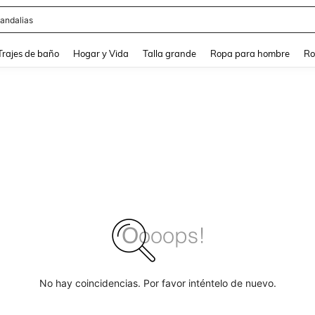
andalias
and down arrow keys to navigate search Búsqueda Reciente and Buscar y Encontr
Trajes de baño
Hogar y Vida
Talla grande
Ropa para hombre
Ro
No hay coincidencias. Por favor inténtelo de nuevo.