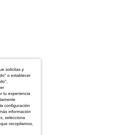
e solicitas y
odo" o establecer
do",
cer
r tu experiencia
ctamente
la configuración
 más información
es, selecciona
 que recopilamos,