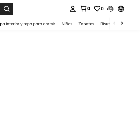
0
0
ar. Press Enter to select.
pa interior y ropa para dormir
Niños
Zapatos
Bisutería Y Accesorio