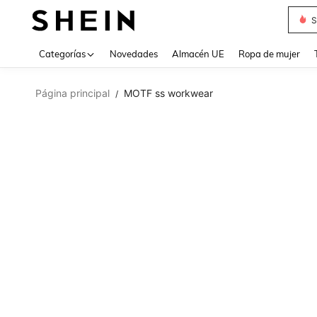
S
Use up 
Categorías
Novedades
Almacén UE
Ropa de mujer
Página principal
MOTF ss workwear
/