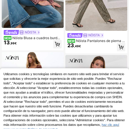
NÖISTA
NÖISTA
Nöista Blusa a cuadros burdeo
NEW
Nöista Pantalones de pierna a
NEW
13
s y crudo con escote cuadrado. Esti
,99€
23
ncha a cuadros con cintura elástica
lo de otoño, vuelta al colegio y casu
,49€
y bolsillos laterales. Otoño, regreso
al.
a la escuela, uso de oficina y estilo
de día a noche.
Utilizamos cookies y tecnologías similares en nuestro sitio web para brindar el servicio
que solicitas y ofrecerte la mejor experiencia de sitio web posible. Puedes "Rechazar
todo", "Aceptar todo" o establecer tu preferencia de cookies en cualquier momento a tu
elección. Al seleccionar "Aceptar todo", estableceremos todas las cookies opcionales,
que nos ayudan a analizar el tráfico, ofrecer funcionalidades mejoradas y personalizar
el contenido y los anuncios para complementar tu experiencia de compra con SHEIN.
Al seleccionar "Rechazar todo", permites el uso de cookies estrictamente necesarias
que hacen que nuestro sitio web funcione. Puedes desactivarlas cambiando la
configuración de tu navegador, pero esto puede afectar el funcionamiento del sitio web.
Para obtener más información sobre las cookies que utilizamos y para ajustar tus
configuraciones de cookies opcionales, selecciona "Administrar cookies". Para obtener
más información sobre cómo procesamos los datos que recopilamos,
haz clic aquí