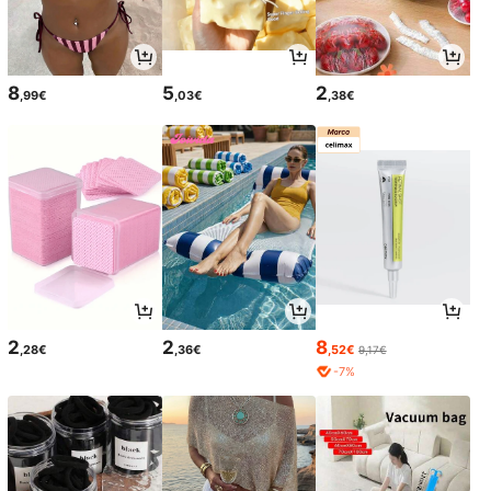
8
5
2
,99€
,03€
,38€
2
2
8
,28€
,36€
,52€
9,17€
-7%