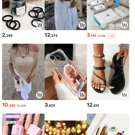
2
12
3
,28€
,37€
,16€
3,26€
-3%
10
3
12
,39€
,82€
,41€
10,49€