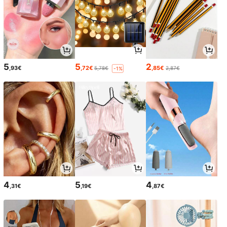
5
5
2
,93€
,72€
,85€
5,78€
2,87€
-1%
4
5
4
,31€
,19€
,87€