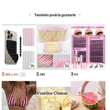
También podría gustarte
2
2
3
,35€
,38€
,11€
2,38€
-1%