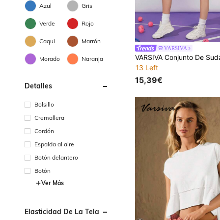
Azul
Gris
Verde
Rojo
Caqui
Marrón
VARSIVA
Morado
Naranja
13 Left
15,39€
Detalles
Bolsillo
Cremallera
Cordón
Espalda al aire
Botón delantero
Botón
Ver Más
Elasticidad De La Tela