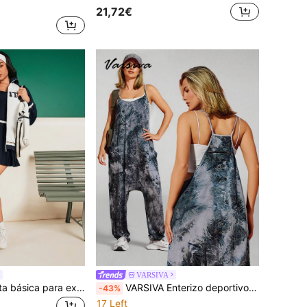
21,72€
VARSIVA
VARSIVA Chaqueta básica para exteriores de deportes de piqueta, conjunto de tenis para mujeres
VARSIVA Enterizo deportivo de verano para actividades al aire libre con bolsillos y estampados básicos
-43%
17 Left