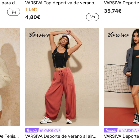
n espalda con camiseta
VARSIVA Top deportiva de verano para exteriores básica sin espalda con jersey, Top de yoga, Top para mujeres de gimnasio
1 Left
35,74€
4,80€
VARSIVA
VARSIVA
VARSIVA Ropa Deportiva De Tenis Básica Al Aire Libre Con Chaqueta
VARSIVA Deporte de verano al aire libre básico con camiseta