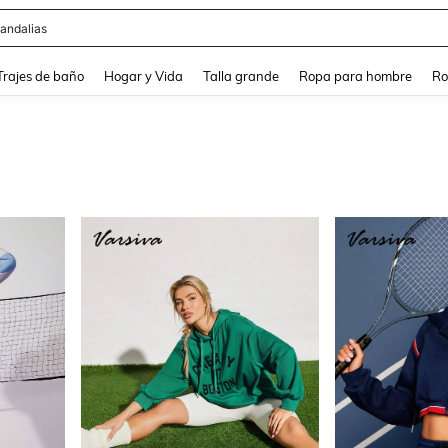
ops
and down arrow keys to navigate search Búsqueda Reciente and Buscar y Encontr
Trajes de baño
Hogar y Vida
Talla grande
Ropa para hombre
Ro