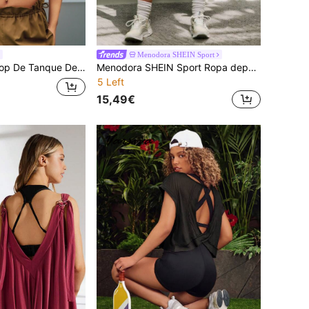
Menodora SHEIN Sport
vo Veraniego Básico Con Pliegues Al Aire Libre
Menodora SHEIN Sport Ropa deportiva básica de verano con pantalones cortos fruncidos para exteriores
5 Left
15,49€