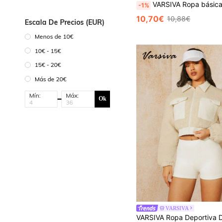
VARSIVA Ropa básica para deportes de verano al aire libre, si
-1%
10,70€
10,88€
Escala De Precios (EUR)
Menos de 10€
10€ - 15€
15€ - 20€
Más de 20€
Mín:
Máx:
Ok
VARSIVA