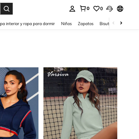
0
0
ar. Press Enter to select.
pa interior y ropa para dormir
Niños
Zapatos
Bisutería Y Accesorio