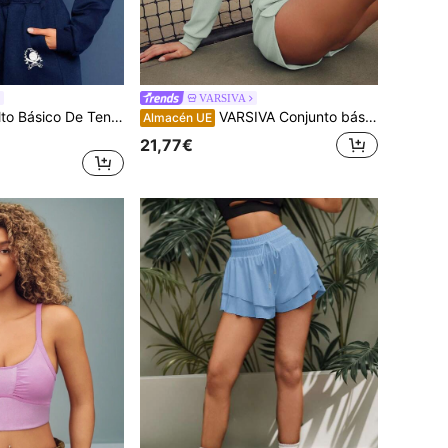
VARSIVA
VARSIVA Muslo Alto Básico De Tenis Deportivo Y Al Aire Libre Con Sudadera
VARSIVA Conjunto básico de tenis deportivo para exteriores con sudadera y pantalón corto
Almacén UE
21,77€