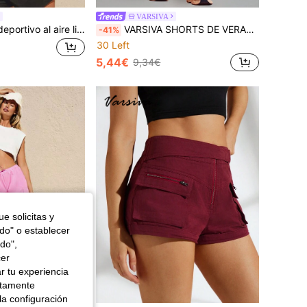
VARSIVA
VARSIVA Verano deportivo al aire libre básico con espalda descubierta y top sin mangas
VARSIVA SHORTS DE VERANO deportivo con bolsillos y rayas para actividades al aire libre
-41%
30 Left
5,44€
9,34€
e solicitas y
odo" o establecer
do",
cer
r tu experiencia
ctamente
la configuración