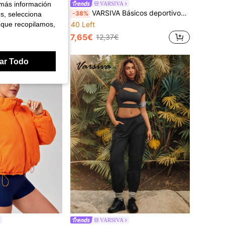
 más información
VARSIVA
VARSIVA Pantalones de peto básicos con bolsillos para deportes y actividades al aire libre en verano
VARSIVA Básicos deportivos de verano al aire libre con bolsillos con SHORTS DE VERANO
-38%
es, selecciona
 que recopilamos,
40 Left
7,65€
12,37€
ar Todo
VARSIVA