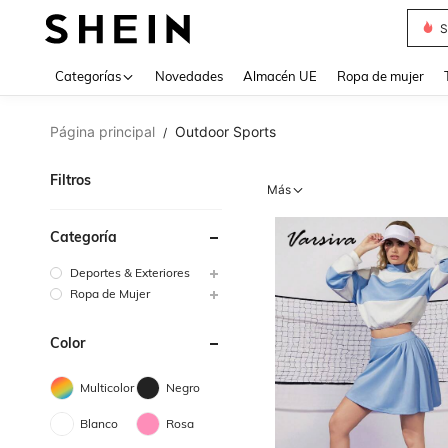
T
Use up 
Categorías
Novedades
Almacén UE
Ropa de mujer
Página principal
Outdoor Sports
/
Filtros
Más
Categoría
Deportes & Exteriores
Ropa de Mujer
Color
Multicolor
Negro
Blanco
Rosa