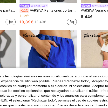
VARSIVA
VARSIVA
eportes y exteriores en verano
VARSIVA Pantalones cortos de verano básicos para deportes y actividades al aire libre con bolsillos y rayas con la leyenda "SUMMER SHORTS"
-22%
1 Left
8,44€
10,39€
13,49€
 y tecnologías similares en nuestro sitio web para brindar el servicio qu
r experiencia de sitio web posible. Puedes "Rechazar todo", "Aceptar t
 cookies en cualquier momento a tu elección. Al seleccionar "Aceptar to
das las cookies opcionales, que nos ayudan a analizar el tráfico, ofre
ejoradas y personalizar el contenido y los anuncios para complementa
EIN. Al seleccionar "Rechazar todo", permites el uso de cookies estri
acen que nuestro sitio web funcione. Puedes desactivarlas cambiando 