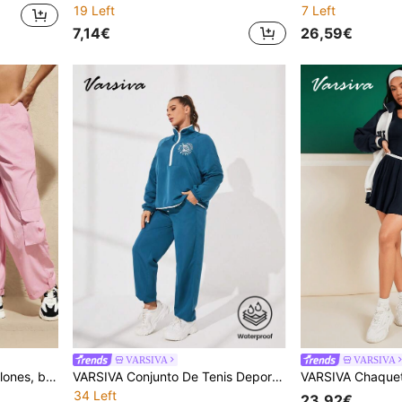
19 Left
7 Left
7,14€
26,59€
VARSIVA
VARSIVA
VARSIVA Overol con pantalones, bolsillos básicos, para deportes y exteriores en verano
VARSIVA Conjunto De Tenis Deportivo Básico Para Exteriores Con Top Y Pantalones Deportivos
34 Left
23,92€