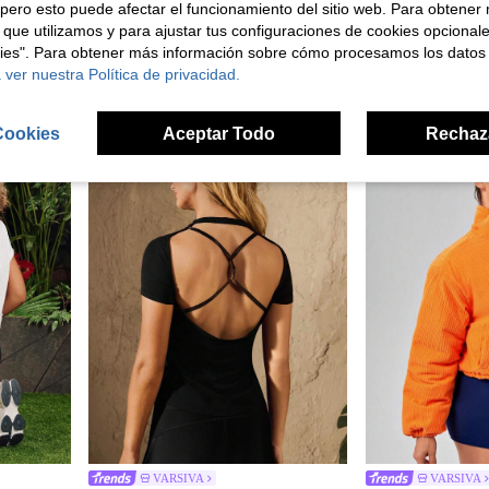
pero esto puede afectar el funcionamiento del sitio web. Para obtener
VARSIVA
VARSIVA
VARSIVA Pantalones deportivos de verano para exteriores con cinturón y bolsillos
VARSIVA SHORTS DE VERANO deportivos y básicos para exteriores con bolsillos y rayas.
 que utilizamos y para ajustar tus configuraciones de cookies opcional
1 Left
27 Left
kies". Para obtener más información sobre cómo procesamos los datos
 ver nuestra Política de privacidad.
10,39€
12,37€
Cookies
Aceptar Todo
Rechaz
VARSIVA
VARSIVA