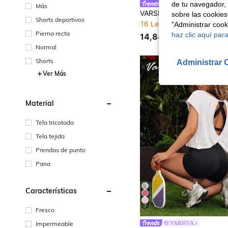
de tu navegador, 
VARSIVA
Más
sobre las cookies
Shorts deportivos
16 Left
"Administrar coo
Pierna recta
haz clic aquí para
14,84€
Normal
Shorts
Administrar 
Ver Más
Material
Tela tricotada
Tela tejida
Prendas de punto
Pana
Características
7
Fresco
Impermeable
VARSIVA