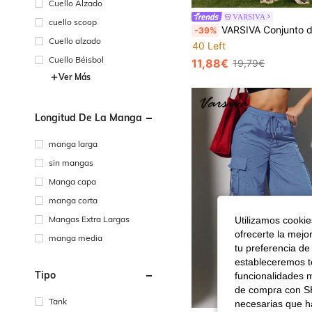
Cuello Alzado
VARSIVA
cuello scoop
VARSIVA Conjunto de pantalones cargo con bolsillos y petos/jardineras para d
-39%
Cuello alzado
40 Left
Cuello Béisbol
11,88€
19,79€
Ver Más
Longitud De La Manga
manga larga
sin mangas
Manga capa
manga corta
Mangas Extra Largas
Utilizamos cookies
ofrecerte la mejo
manga media
tu preferencia de
estableceremos to
Tipo
funcionalidades m
de compra con SH
Tank
necesarias que h