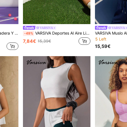
VARSIVA
VARSIVA
VARSIVA Conjunto De Sudadera Y Falda Básico De Tenis Para Exteriores Deportivos
VARSIVA Deportes Al Aire Libre De Golf Básico Con Sudadera
-49%
5 Left
7,84€
15,39€
15,59€