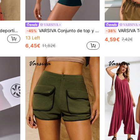
VARSIVA
VARSIVA
VARSIVA Camiseta básica deportiva de verano para exteriores con jersey
VARSIVA Conjunto de top y shorts básicos con soporte para pecho para deportes de verano al aire libre
VARSIVA Top De Tanque Deporti
-45%
-38%
13 Left
4,59€
7,42€
6,45€
11,82€