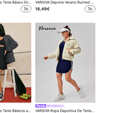
VARSIVA Deportes Tenis Básico En Exteriores Con Chaqueta
VARSIVA Deporte Verano Ruched Básico Al Aire Libre Con Pantalones
16,49€
VARSIVA
VARSIVA Deportes Tenis Básicos al Aire Libre con BLAZER en Otoño/Invierno
VARSIVA Ropa Deportiva De Tenis Básica Para Exteriores Con Chaqueta