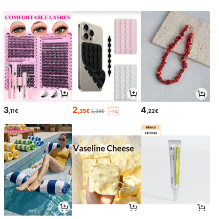
3
2
4
,11€
,35€
,22€
2,38€
-1%