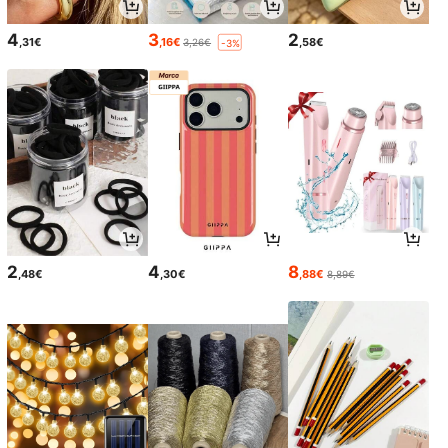
4
3
2
,31€
,16€
,58€
3,26€
-3%
2
4
8
,48€
,30€
,88€
8,89€