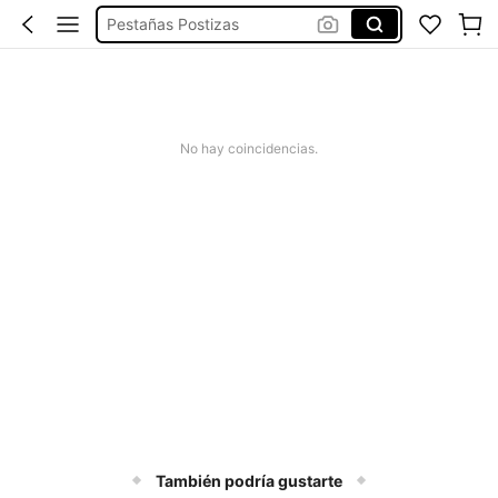
Pestañas Postizas
Pestañas Pelo A Pelo
Pestaña Postizas
Pestañas Punto A Punto
No hay coincidencias.
Pestañas
También podría gustarte