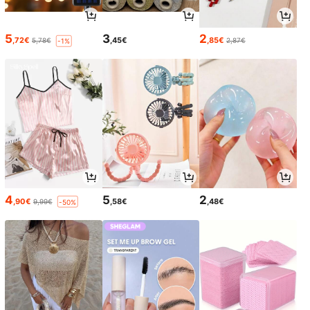
5
3
2
,72€
,45€
,85€
5,78€
2,87€
-1%
4
5
2
,90€
,58€
,48€
9,99€
-50%