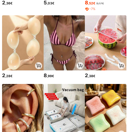
2
5
8
,36€
,03€
,52€
9,17€
-7%
2
8
2
,28€
,99€
,38€