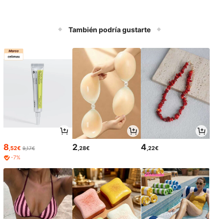
También podría gustarte
8
2
4
,52€
,28€
,22€
9,17€
-7%