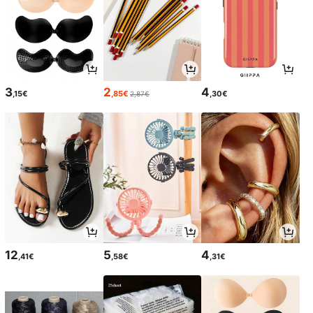
3
2
4
,15€
,85€
,30€
2,87€
12
5
4
,41€
,58€
,31€