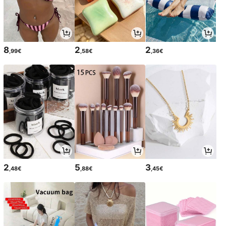
8
2
2
,99€
,58€
,36€
2
5
3
,48€
,88€
,45€