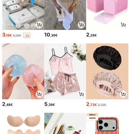
3
10
2
,16€
,39€
,28€
3,26€
-3%
2
5
2
,48€
,39€
,73€
2,75€