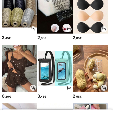
3
2
2
,45€
,98€
,85€
6
3
2
,20€
,48€
,58€