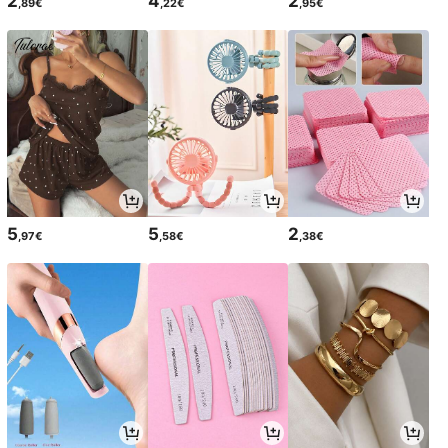
2
4
2
,89€
,22€
,95€
5
5
2
,97€
,58€
,38€