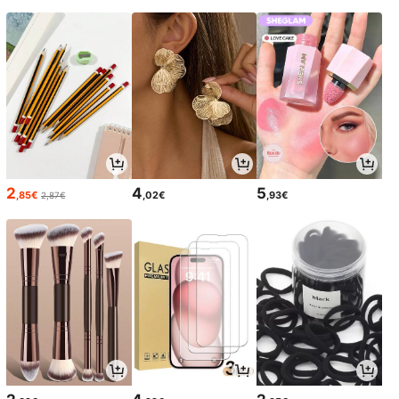
2
4
5
,85€
,02€
,93€
2,87€