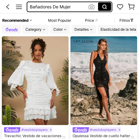
Bañadores De Mujer
Missguided
Recommended
Most Popular
Price
Filtros
Vestido Mujer Verano
Category
Color
Detalles
Elasticidad de la tela
Vestido Verano Mujer
Bikinis Mujer
#vestidoplayero
#vestidoplayero
Travachic Vestido de vacaciones d
Opulessa Vestido de cuello halter c