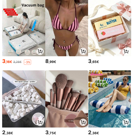
3
8
3
,16€
,99€
,65€
3,26€
-3%
2
3
2
,38€
,75€
,36€