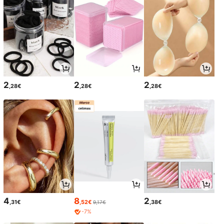
2
2
2
,28€
,28€
,28€
4
8
2
,31€
,52€
,38€
9,17€
-7%