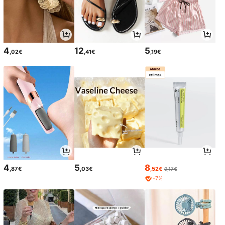
4
12
5
,02€
,41€
,19€
4
5
8
,87€
,03€
,52€
9,17€
-7%