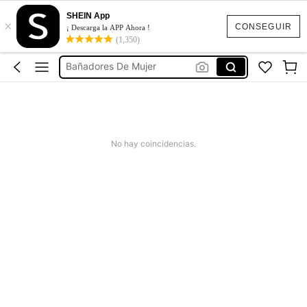
Vestido Mujer Verano
SHEIN App
×
Bikinis Mujer
CONSEGUIR
¡ Descarga la APP Ahora !
(1,350)
Bañadores De Mujer
Conjunto Mujer Dos Piezas
Vestidos
Vestido Mujer Verano
Bikinis Mujer
No hay coincidencias.