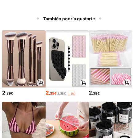
También podría gustarte
2
2
2
,89€
,35€
,38€
2,38€
-1%