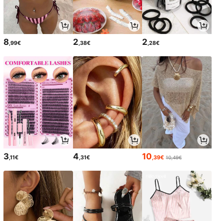
8
2
2
,99€
,38€
,28€
3
4
10
,11€
,31€
,39€
10,49€