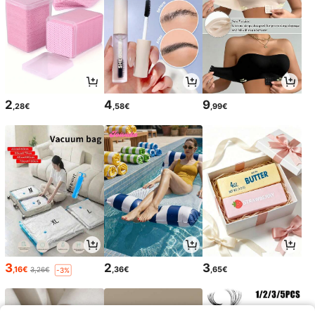
2
4
9
,28€
,58€
,99€
3
2
3
,16€
,36€
,65€
3,26€
-3%