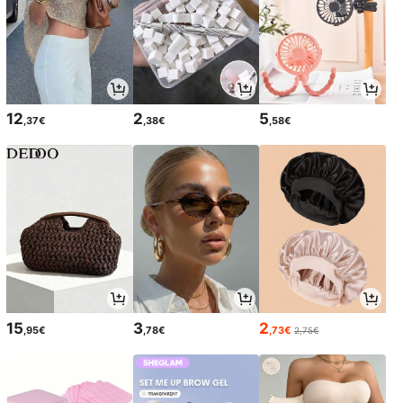
12
2
5
,37€
,38€
,58€
15
3
2
,95€
,78€
,73€
2,75€