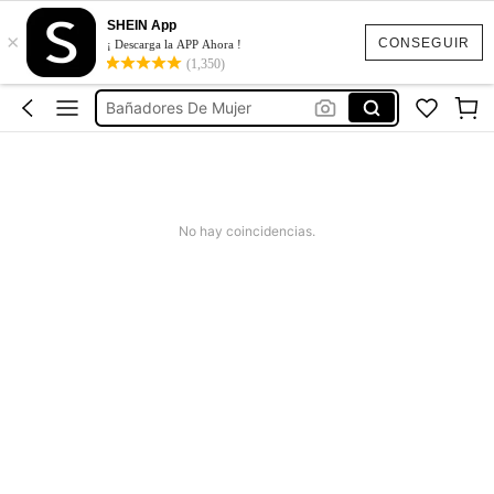
Vestido Verano Mujer
SHEIN App
×
Bikinis Mujer
CONSEGUIR
¡ Descarga la APP Ahora !
(1,350)
Bañadores De Mujer
Missguided
Vestido Mujer Verano
Vestido Verano Mujer
Bikinis Mujer
No hay coincidencias.