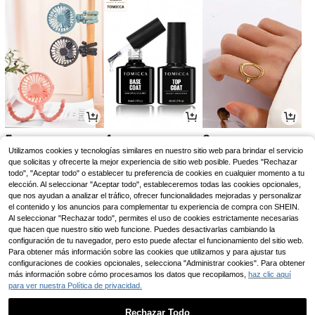
5
4
3
,58€
,28€
,44€
Utilizamos cookies y tecnologías similares en nuestro sitio web para brindar el servicio
que solicitas y ofrecerte la mejor experiencia de sitio web posible. Puedes "Rechazar
todo", "Aceptar todo" o establecer tu preferencia de cookies en cualquier momento a tu
elección. Al seleccionar "Aceptar todo", estableceremos todas las cookies opcionales,
que nos ayudan a analizar el tráfico, ofrecer funcionalidades mejoradas y personalizar
el contenido y los anuncios para complementar tu experiencia de compra con SHEIN.
Al seleccionar "Rechazar todo", permites el uso de cookies estrictamente necesarias
que hacen que nuestro sitio web funcione. Puedes desactivarlas cambiando la
configuración de tu navegador, pero esto puede afectar el funcionamiento del sitio web.
Para obtener más información sobre las cookies que utilizamos y para ajustar tus
configuraciones de cookies opcionales, selecciona "Administrar cookies". Para obtener
más información sobre cómo procesamos los datos que recopilamos,
haz clic aquí
para ver nuestra Política de privacidad.
3
3
2
,21€
,64€
,98€
Rechazar Todo