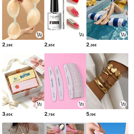
2
2
2
,28€
,85€
,36€
3
2
5
,65€
,78€
,19€