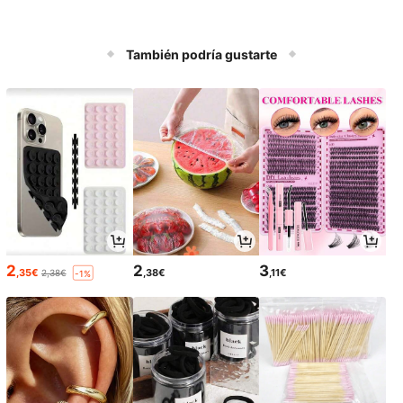
También podría gustarte
2
2
3
,35€
,38€
,11€
2,38€
-1%