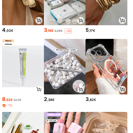
4
3
5
,02€
,16€
,17€
3,26€
-3%
8
2
3
,52€
,38€
,82€
9,17€
-7%