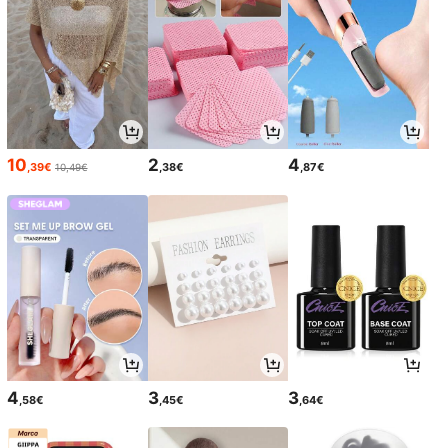
10
2
4
,39€
,38€
,87€
10,49€
4
3
3
,58€
,45€
,64€