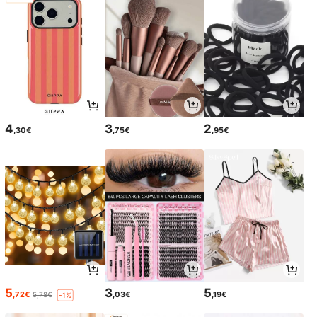
4
3
2
,30€
,75€
,95€
5
3
5
,72€
,03€
,19€
5,78€
-1%