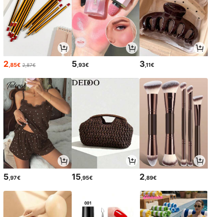
2
5
3
,85€
,93€
,11€
2,87€
5
15
2
,97€
,95€
,89€