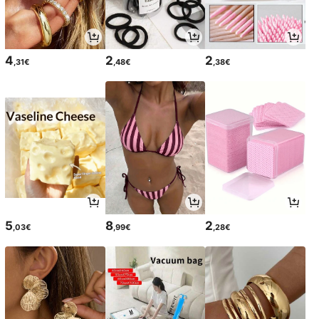
4
2
2
,31€
,48€
,38€
5
8
2
,03€
,99€
,28€