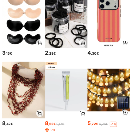
3
2
4
,15€
,28€
,30€
8
8
5
,42€
,52€
,72€
9,17€
5,78€
-1%
-7%