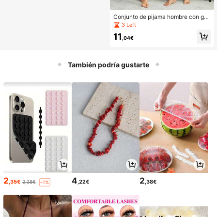
Conjunto de pijama hombre con grá
fico de dibujos animados y letra
3 Left
11
,04€
También podría gustarte
2
4
2
,35€
,22€
,38€
2,38€
-1%