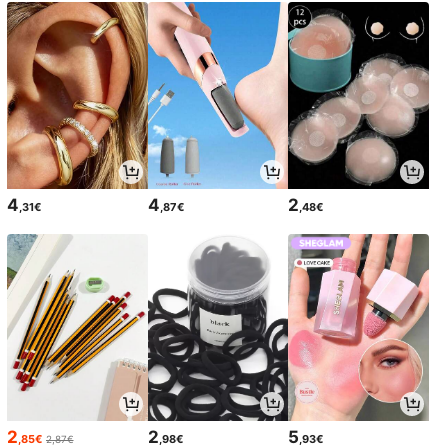
4
4
2
,31€
,87€
,48€
2
2
5
,85€
,98€
,93€
2,87€