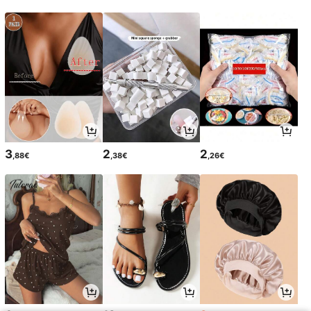
3
2
2
,88€
,38€
,26€