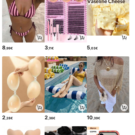
8
3
5
,99€
,11€
,03€
2
2
10
,28€
,36€
,39€