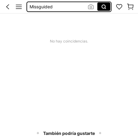
Missguided
Vestido Mujer Verano
Vestido Verano Mujer
Bikinis Mujer
No hay coincidencias.
También podría gustarte