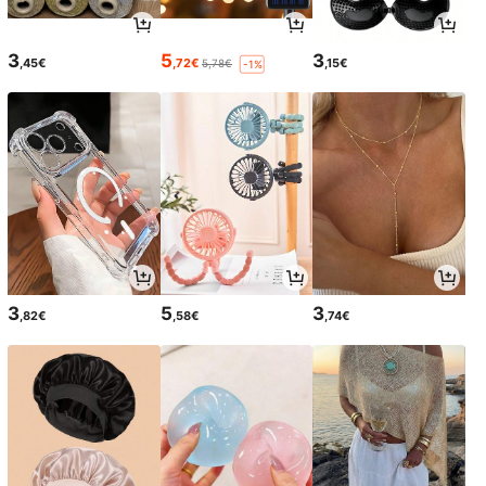
3
5
3
,45€
,72€
,15€
5,78€
-1%
3
5
3
,82€
,58€
,74€