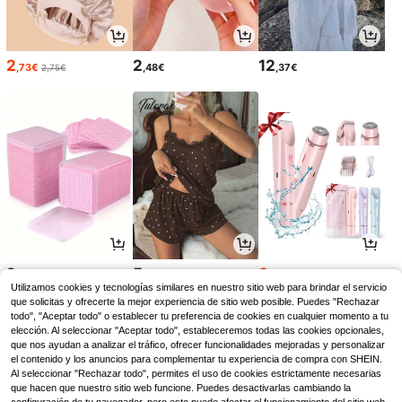
2
2
12
,73€
,48€
,37€
2,75€
2
5
8
,28€
,97€
,88€
8,89€
Utilizamos cookies y tecnologías similares en nuestro sitio web para brindar el servicio
que solicitas y ofrecerte la mejor experiencia de sitio web posible. Puedes "Rechazar
todo", "Aceptar todo" o establecer tu preferencia de cookies en cualquier momento a tu
elección. Al seleccionar "Aceptar todo", estableceremos todas las cookies opcionales,
que nos ayudan a analizar el tráfico, ofrecer funcionalidades mejoradas y personalizar
el contenido y los anuncios para complementar tu experiencia de compra con SHEIN.
Al seleccionar "Rechazar todo", permites el uso de cookies estrictamente necesarias
que hacen que nuestro sitio web funcione. Puedes desactivarlas cambiando la