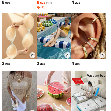
8
8
4
,99€
,52€
,22€
9,17€
-7%
2
2
4
,28€
,36€
,31€