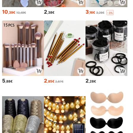
10
2
3
,39€
,38€
,16€
10,49€
3,26€
-3%
5
2
2
,88€
,85€
,28€
2,87€