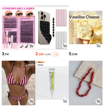
3
2
5
,11€
,35€
,03€
2,38€
-1%