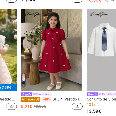
7
e 7,68€
Fern Glow
Fern Glow
a con tirantes de malla de colores y lazo
SHEIN Vestido lindo con cuello de lazo, manga corta abullonada y decoración de perlas para niña joven
Almacén UE
-48%
13 Left
5,71€
10,99€
13,59€