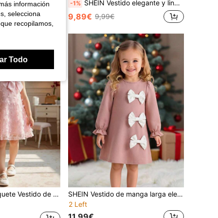
SHEIN Vestido elegante y lindo con bloques de color y lazo para niña
-1%
 más información
es, selecciona
9,89€
9,99€
 que recopilamos,
ar Todo
ario, deportes, juegos, fiestas, sesiones de fotos, vacaciones, festivales, adecuado para otoño e invierno, adecuado para reuniones y salidas, etc. Vestido de lazo rosa para niña pequeña, vestido rosa para niña, vestido de mariposa rosa para niña, vestido rosa para niña, vestido rosa para niños
SHEIN Vestido de manga larga elegante y lindo con lazo tejido para niña
2 Left
11,99€