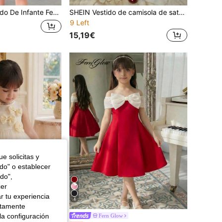
 Con Lazo En La Espalda Y Ribete Con Volantes
SHEIN Vestido de camisola de satén blanco elegante y lindo con decoración de lazo de strass para niña
9 Left
15,19€
e solicitas y
odo" o establecer
do",
cer
r tu experiencia
4
ctamente
de cumpleaños, fiestas de noche, actuaciones, bodas, bautizos, ceremonias de apertura, uso diario, escuela, salidas y temporadas de primavera/verano.
la configuración
Fern Glow