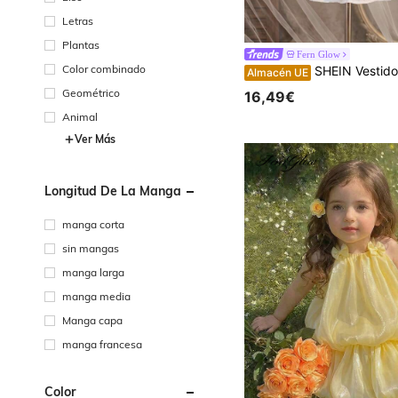
Letras
Plantas
Fern Glow
Color combinado
SHEIN Vestido blanco elegante con bordado floral, lazo y mangas cortas para niñas, vestido c
Almacén UE
Geométrico
16,49€
Animal
Ver Más
Longitud De La Manga
manga corta
sin mangas
manga larga
manga media
Manga capa
manga francesa
Color