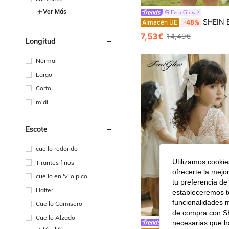
Ver Más
Fern Glow
SHEIN Este vestido casual y sencillo de una pieza para bebé niña presenta un estampado floral, cuello redondo, dobladillo con volantes, cintura ajustada y un gran la
Almacén UE
-48%
7,53€
14,49€
Longitud
Normal
Largo
Corto
midi
Escote
cuello redondo
Utilizamos cookies
Tirantes finos
ofrecerte la mejo
cuello en 'v' o pico
tu preferencia de
Halter
estableceremos to
funcionalidades m
Cuello Camisero
de compra con SH
Cuello Alzado
necesarias que h
Fern Glow