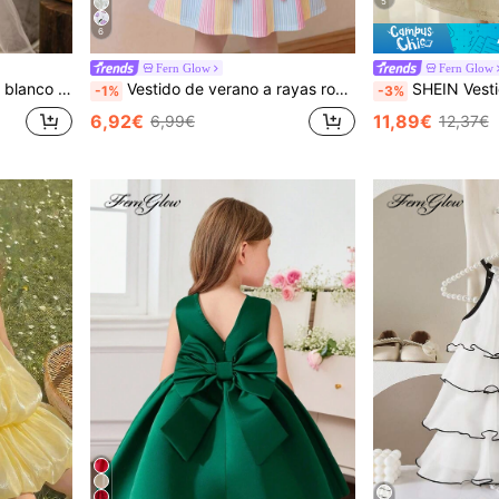
5
6
Fern Glow
Fern Glow
on lazo para fiesta de té, vestido marfil para niñas
Vestido de verano a rayas rosas para niñas bebé, lindo vestido de cumpleaños con rayas arcoíris en tonos pastel y gran lazo, vestido casual de fiesta para niña pequeña y preadolescente con mangas con volantes
SHEIN Vestido de niña con bordado 3D de lazo, adecuado para fiestas elegantes y glamorosas, vestidos formales dulces, adecuado para aniversarios, cumpleaños y actuaciones, vestido de niña con vol
-1%
-3%
6,92€
11,89€
6,99€
12,37€