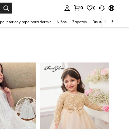
0
0
ar. Press Enter to select.
pa interior y ropa para dormir
Niños
Zapatos
Bisutería Y Accesorio