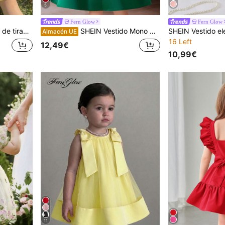
5
Fern Glow
Fern Glow
te y lindo para bebé niña
SHEIN Vestido Mono de niña joven de cuello redondo sin mangas con moño 3D, estilo casual
Almacén UE
16 Left
12,49€
10,99€
11