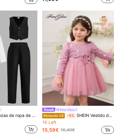
Fern Glow
Conjunto de 3 piezas de ropa de caballero para niño pequeño: chaleco caqui, pantalones de cintura elástica, pajarita y camisa de manga larga, para primavera/verano
SHEIN Vestido de fiesta lujoso para niña con cuello redondo, mangas abullonadas, acento de lazo y decoración de lentejuelas en tela de malla
Almacén UE
-5%
10 Left
15,59€
16,49€