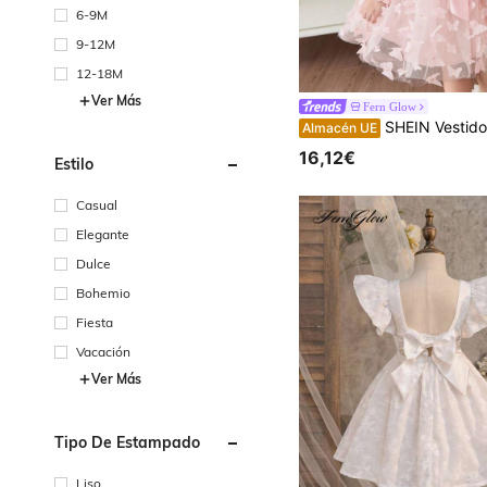
6-9M
9-12M
12-18M
Ver Más
Fern Glow
SHEIN Vestido de princesa con mangas tejidas y moño 3D para niña, adecuado para r
Almacén UE
16,12€
Estilo
Casual
Elegante
Dulce
Bohemio
Fiesta
Vacación
Ver Más
Tipo De Estampado
Liso