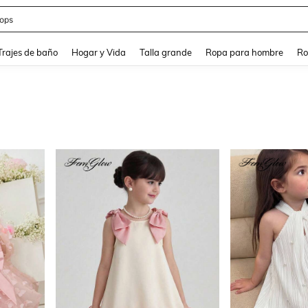
ops
and down arrow keys to navigate search Búsqueda Reciente and Buscar y Encontr
Trajes de baño
Hogar y Vida
Talla grande
Ropa para hombre
Ro