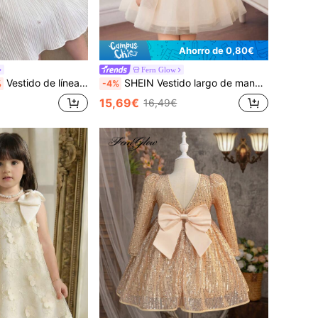
Ahorro de 0,80€
Fern Glow
Vestido de línea A blanco lechoso para niñas pequeñas con gran lazo con cuentas de perlas, vestido de princesa lindo para fiesta, sesión de fotos, salida, uso diario
SHEIN Vestido largo de manga larga con malla de lentejuelas amarillas elegante y lindo
%
-4%
15,69€
16,49€