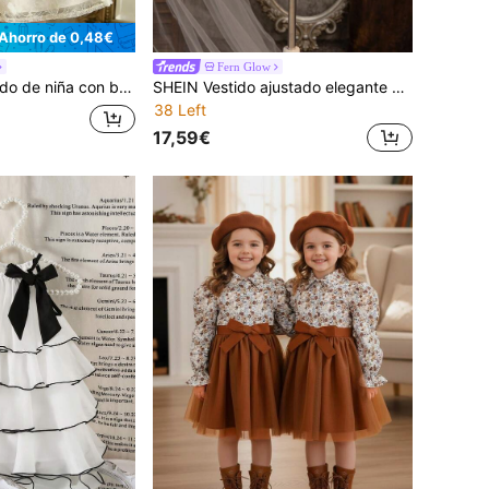
Ahorro de 0,48€
Fern Glow
antes y flores tridimensionales, vestido elegante, vestido de primavera y verano lindo, adecuado para uso interior y exterior, vestido con lazo, adecuado para vestidos cómodos y fáciles de usar para niñas, ropa de moda para niñas, ropa casual, vestidos para bebés y niñas
SHEIN Vestido ajustado elegante con lazo 3D con lentejuelas para niña joven
38 Left
17,59€