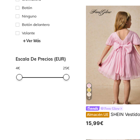
Botón
Ninguno
Botón delantero
Volante
Ver Más
Escala De Precios (EUR)
4
€
25
€
4
Fern Glow
SHEIN Vestido elegante rosa con lazo para niña
Almacén UE
15,99€