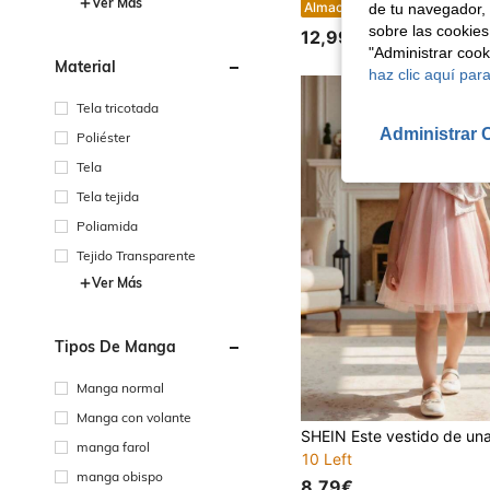
Ver Más
SHEIN Vestido corto de manga corta con bordado floral de malla bl
Almacén UE
de tu navegador, 
sobre las cookies
12,99€
"Administrar coo
Material
haz clic aquí para
Tela tricotada
Administrar 
Poliéster
Tela
Tela tejida
Poliamida
Tejido Transparente
Ver Más
Tipos De Manga
Manga normal
Manga con volante
manga farol
10 Left
manga obispo
8,79€