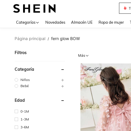
T
Use up 
Categorías
Novedades
Almacén UE
Ropa de mujer
Página principal
fern glow BOW
/
Filtros
Más
Categoría
Niños
Bebé
Edad
0-1M
1-3M
3-6M