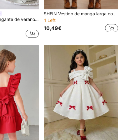
SHEIN Vestido de manga larga con estampado floral elegante, decoración de lazo y contraste de malla para niña
SHEIN Vestido elegante de verano para fiesta de niña bebé en blanco y negro, vestido de una pieza estilo francés de organza con volantes en capas y lazo grande para niñas pequeñas
1 Left
10,49€