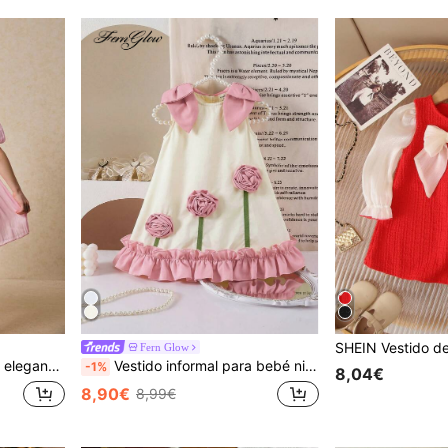
Fern Glow
s, para primavera/verano
Vestido informal para bebé niña con bloqueo de color y decoración de lazo con estampado floral
-1%
8,04€
8,90€
8,99€