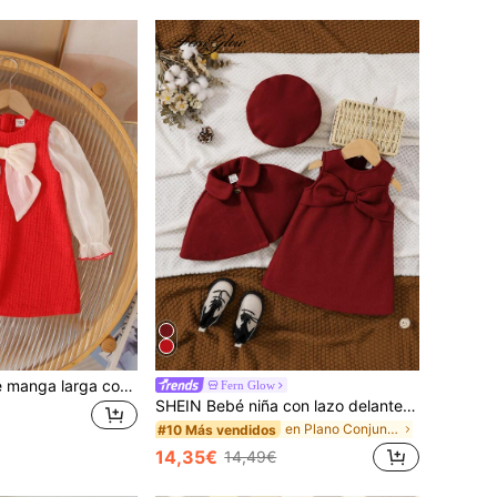
SHEIN Vestido de manga larga con bloques de color, textura de tweed, estilo lindo, casual y juguetón para niña bebé. Presenta un dobladillo con volantes y un gran moño en la parte delantera. Perfecto para fiestas de cumpleaños, banquetes, actuaciones, bodas, bautizos, ceremonias de apertura y otras ocasiones.
Fern Glow
SHEIN Bebé niña con lazo delantero Cazadora chaleco & Vestido & Sombrero
en Plano Conjuntos de ropa exterior para niñas
#10 Más vendidos
14,35€
14,49€