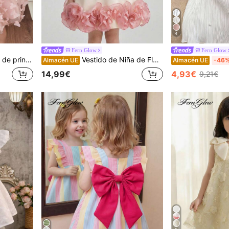
4
Fern Glow
Fern Glow
euniones, fiestas, salidas y otras ocasiones
Vestido de Niña de Flores de Verano Rosa Pálido, Vestido Formal Elegante para Niñas Jóvenes Cumpleaños Boda Fiesta, Sin Mangas Flores 3D Lazo Suelto Ocasión Especial
Almacén UE
Almacén UE
-46
14,99€
4,93€
9,21€