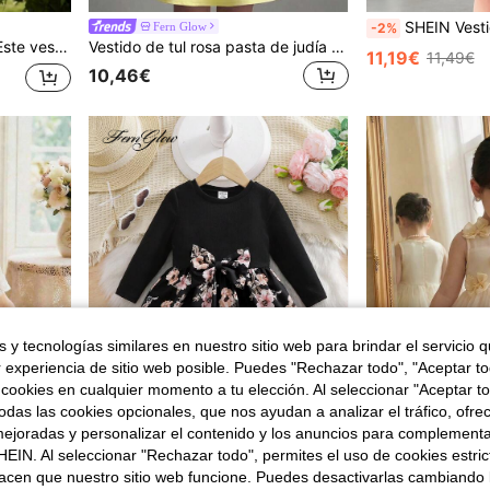
SHEIN Vestido De Infante Femenino
Fern Glow
-2%
zo. Es adecuado para fiestas de cumpleaños, fiestas de noche, actuaciones, bodas, bautizos, ceremonias de apertura, uso diario, escuela, salidas y primavera/verano.
Vestido de tul rosa pasta de judía para niña bebé, vestido de princesa sin mangas con lazo para primavera/verano
11,19€
11,49€
10,46€
 y tecnologías similares en nuestro sitio web para brindar el servicio qu
r experiencia de sitio web posible. Puedes "Rechazar todo", "Aceptar t
 cookies en cualquier momento a tu elección. Al seleccionar "Aceptar to
das las cookies opcionales, que nos ayudan a analizar el tráfico, ofre
ejoradas y personalizar el contenido y los anuncios para complementa
Ahorro de 0,43€
EIN. Al seleccionar "Rechazar todo", permites el uso de cookies estri
SHEIN Este vestido sin mangas de una sola pieza y con un lindo detalle de lazo es adecuado para fiestas 
acen que nuestro sitio web funcione. Puedes desactivarlas cambiando 
Fern Glow
-5%