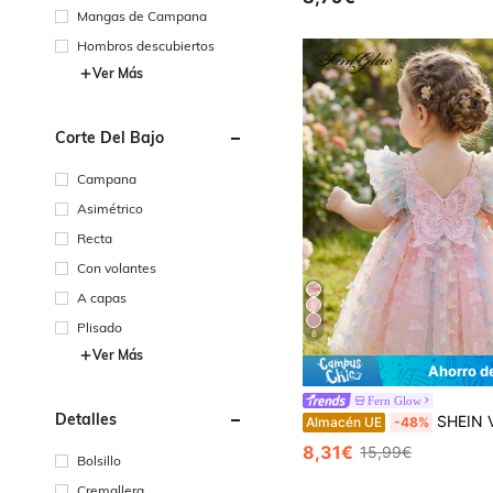
Mangas de Campana
Hombros descubiertos
Ver Más
Corte Del Bajo
Campana
Asimétrico
Recta
Con volantes
A capas
Plisado
8
Ver Más
Ahorro d
Fern Glow
Detalles
SHEIN Vestido elegante y lindo para bebé niñ
Almacén UE
-48%
8,31€
15,99€
Bolsillo
Cremallera