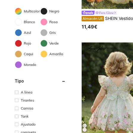
Multicolor
Negro
Fern Glow
SHEIN Vestido de tirantes con lazo amarillo elegan
Almacén UE
Blanco
Rosa
11,49€
Azul
Gris
Rojo
Verde
Caqui
Amarillo
Morado
Tipo
A línea
Tirantes
Camisa
Tank
Ajustado
camiseta