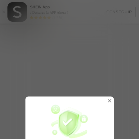
SHEIN App
×
CONSEGUIR
¡ Descarga la APP Ahora !
(1,350)