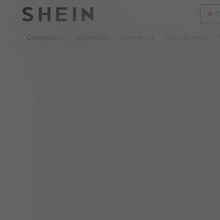
T
Use up 
Categorías
Novedades
Almacén UE
Ropa de mujer