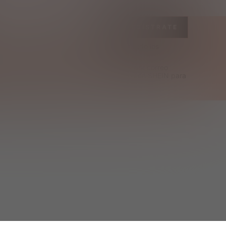
REGÍSTRATE
inos y condiciones
 y reconozco que he leído los 
ivacidad y cookies
.
cibir ofertas exclusivas y SHEIN noticias por correo 
Entiendo que puedo ponerme en contacto con SHEIN para 
 en cualquier momento.