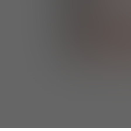
PARA NUEVOS USUARIOS
Acepto el 
Térm
Política de pr
Me gustaría re
electrónico. 
darme de baja