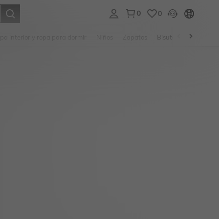
0
0
ar. Press Enter to select.
pa interior y ropa para dormir
Niños
Zapatos
Bisutería Y Accesorio