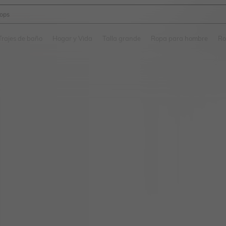
ops
and down arrow keys to navigate search Búsqueda Reciente and Buscar y Encontr
Trajes de baño
Hogar y Vida
Talla grande
Ropa para hombre
Ro