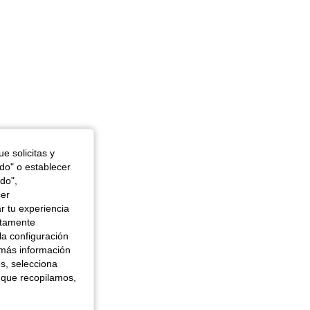
e solicitas y
odo" o establecer
do",
cer
r tu experiencia
ctamente
la configuración
 más información
es, selecciona
 que recopilamos,