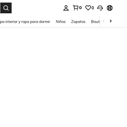
0
0
ar. Press Enter to select.
pa interior y ropa para dormir
Niños
Zapatos
Bisutería Y Accesorio