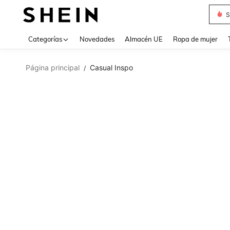
S
Use up 
Categorías
Novedades
Almacén UE
Ropa de mujer
Página principal
Casual Inspo
/