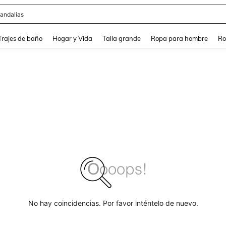
andalias
and down arrow keys to navigate search Búsqueda Reciente and Buscar y Encontr
Trajes de baño
Hogar y Vida
Talla grande
Ropa para hombre
Ro
No hay coincidencias. Por favor inténtelo de nuevo.