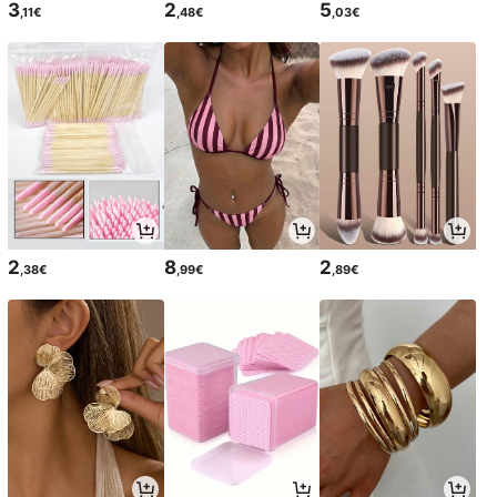
3
2
5
,11€
,48€
,03€
2
8
2
,38€
,99€
,89€