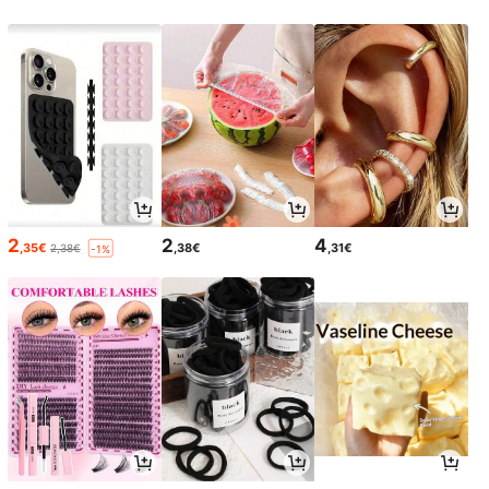
2
2
4
,35€
,38€
,31€
2,38€
-1%