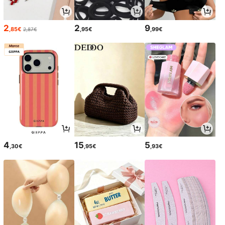
2
2
9
,85€
,95€
,99€
2,87€
4
15
5
,30€
,95€
,93€