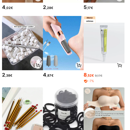
4
2
5
,02€
,28€
,17€
2
4
8
,38€
,87€
,52€
9,17€
-7%