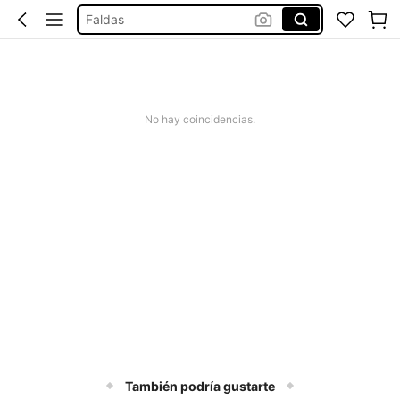
Falda Larga Mujer
Faldas Verano Mujer
Pantalones
Falda
No hay coincidencias.
También podría gustarte