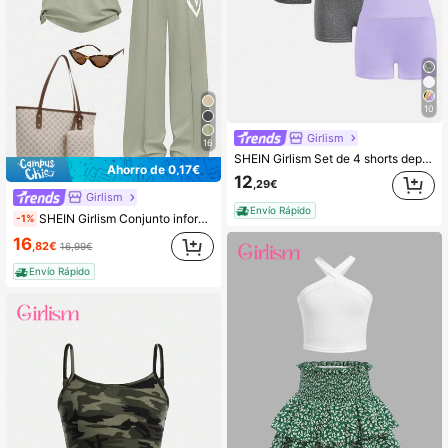
10
Girlism
16
SHEIN Girlism Set de 4 shorts deportivos/de yoga de punto de cintura alta en color liso para niñas preadolescentes, uso casual de primavera/verano
Ahorro de 0,17€
12
,29€
Girlism
Envío Rápido
SHEIN Girlism Conjunto informal de 2 piezas para adolescentes, con blusa de cuello redondo holgada de manga raglán y plisada con estampado minimalista en verde oliva, y pantalones a juego, adecuado para uso diario, ropa urbana, deportes, vuelta al colegio, picnic familiar al aire libre en primavera
-1%
16
,82€
16,99€
Envío Rápido