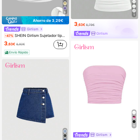
6
5
Ahorro de 3,29€
3
,63€
6,79€
Girlism
Girlism
SHEIN Girlism Sujetador tipo top tubo cómodo y con pliegues en el bajo para adolescentes
-47%
3
,63€
6,92€
Envío Rápido
18
Girlism