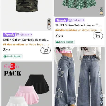
Girlism
SHEIN Girlism Set de 2 piezas: Top de punto con espalda cruzada y falda de pastel con capas para niña preadolescente, conjunto de ropa para primavera/verano y vacaciones
#4 Más vendidos
en Verde Conjuntos para niñas preadolescentes
7
Girlism
,01€
SHEIN Girlism Camisola de moda para niña preadolescente con estampado de camuflaje para el verano
Envío Rápido
#1 Más vendidos
en Verde Tops para niñas preadolescentes
3
,11€
Envío Rápido
12