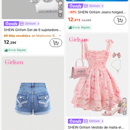
Girlism
SHEIN Girlism Jeans holgados y casuales de mezclilla con bolsillos, pliegues y diseño de pierna ancha para niñas preadolescentes con Y2K, jeans sueltos de niña con botón, bolsillo, cremallera, talle bajo y pierna ancha, color azul, para uso diario casual en otoño/invierno
-45%
6
12
,47€
23,08€
#8 Más vendidos
en Multicolor Ropa interior para niñas preadolesce
Girlism
(1000+)
Envío Rápido
SHEIN Girlism Set de 6 sujetadores deportivos/casuales con estampado de letras minimalista, de estiramiento suave y transpirable para niñas preadolescentes
#8 Más vendidos
#8 Más vendidos
en Multicolor Ropa interior para niñas preadolesce
en Multicolor Ropa interior para niñas preadolesce
(1000+)
(1000+)
12
#8 Más vendidos
en Multicolor Ropa interior para niñas preadolesce
,29€
(1000+)
Envío Rápido
4
Girlism
SHEIN Girlism Vestido de malla elegante de verano con estampado floral rosa para niñas preadolescentes, lindo con tirantes de espagueti, lazo, fruncido, línea A, capas, estampado ditsy, para picnic, vacaciones y atuendos de días festivos