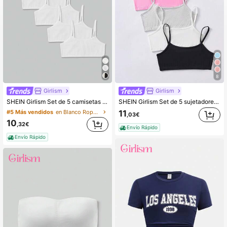
8
Girlism
Girlism
#5 Más vendidos
en Blanco Ropa interior para niñas preadolescentes
SHEIN Girlism Set de 5 camisetas de tirantes minimalistas, cómodas y de piel amigable para niñas preadolescentes, color blanco sólido
SHEIN Girlism Set de 5 sujetadores tipo camiseta minimalistas, cómodos y de piel amigable para el desarrollo de adolescentes
(1000+)
11
#5 Más vendidos
#5 Más vendidos
en Blanco Ropa interior para niñas preadolescentes
en Blanco Ropa interior para niñas preadolescentes
,03€
(1000+)
(1000+)
10
,32€
Envío Rápido
#5 Más vendidos
en Blanco Ropa interior para niñas preadolescentes
Envío Rápido
(1000+)