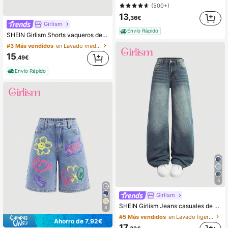
(500+)
13
,36€
Girlism
Envío Rápido
SHEIN Girlism Shorts vaqueros de niña preadolescente con detalles bordados y dobladillo enrollado, lavado a piedra, con bolsillo en ángulo, shorts de verano para niñas
#3 Más vendidos
en Lavado medio Pantalones cortos de mezclilla par
15
,49€
Envío Rápido
5
Girlism
SHEIN Girlism Jeans casuales de ajuste holgado estilo Y2K para niña preadolescente con bolsillos y pierna ancha, vuelta al colegio en otoño
8
#5 Más vendidos
en Lavado ligero Vaqueros para niñas preadolescent
Ahorro de 7,92€
17