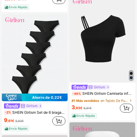
Envío Rápido
#1 Más vendidos
en Tejido De Punto Camisetas para chicas adolescen
Girlism
(1000+)
SHEIN Girlism Camiseta informal sin mangas con asimetría y acanalada unicolor para adolescentes chicas
-46%
#1 Más vendidos
#1 Más vendidos
en Tejido De Punto Camisetas para chicas adolescen
en Tejido De Punto Camisetas para chicas adolescen
Ahorro de 0,22€
(1000+)
(1000+)
Girlism
3
#1 Más vendidos
en Tejido De Punto Camisetas para chicas adolescen
,63€
6,81€
SHEIN Girlism Set de 6 bragas triangulares sin costuras cómodas y minimalistas para adolescentes
-2%
(1000+)
Envío Rápido
9
,61€
9,83€
Envío Rápido