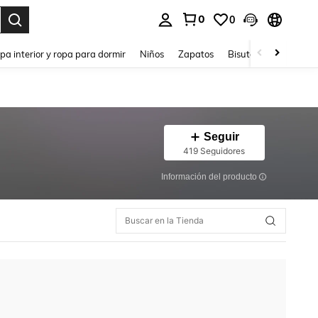
0
0
ar. Press Enter to select.
pa interior y ropa para dormir
Niños
Zapatos
Bisutería Y Accesorio
Seguir
419 Seguidores
Información del producto