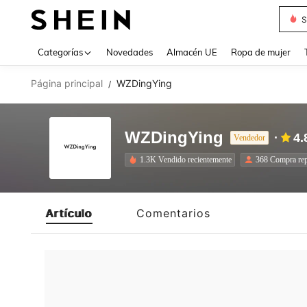
S
Use up 
Categorías
Novedades
Almacén UE
Ropa de mujer
Página principal
WZDingYing
/
WZDingYing
4.
Vendedor
1.3K Vendido recientemente
368 Compra rep
Artículo
Comentarios