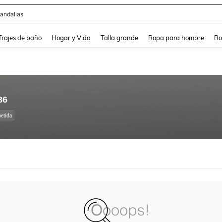
andalias
and down arrow keys to navigate search Búsqueda Reciente and Buscar y Encontr
Trajes de baño
Hogar y Vida
Talla grande
Ropa para hombre
Ro
86
etida