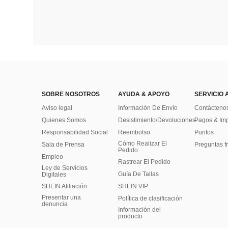
SOBRE NOSOTROS
AYUDA & APOYO
SERVICIO 
Aviso legal
Información De Envío
Contácteno
Quienes Somos
Desistimiento/Devoluciones
Pagos & Im
Responsabilidad Social
Reembolso
Puntos
Cómo Realizar El
Sala de Prensa
Preguntas f
Pedido
Empleo
Rastrear El Pedido
Ley de Servicios
Guía De Tallas
Digitales
SHEIN Afiliación
SHEIN VIP
Presentar una
Política de clasificación
denuncia
​Información del
producto