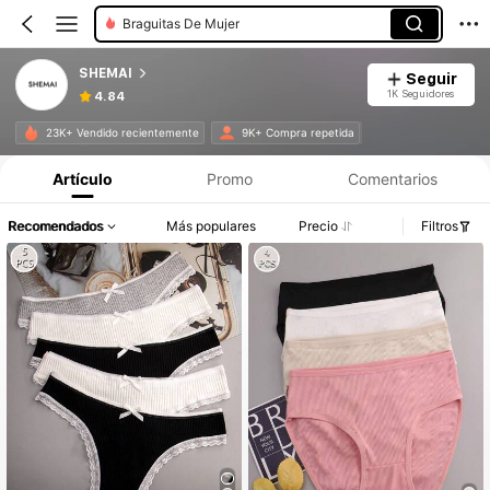
Tangas De Mujer
SHEMAI
Seguir
1K Seguidores
4.84
Información del producto: Divulgación de precios, detalles de ventas y existencias.
23K+ Vendido recientemente
9K+ Compra repetida
Artículo
Promo
Comentarios
Recomendados
Más populares
Precio
Filtros