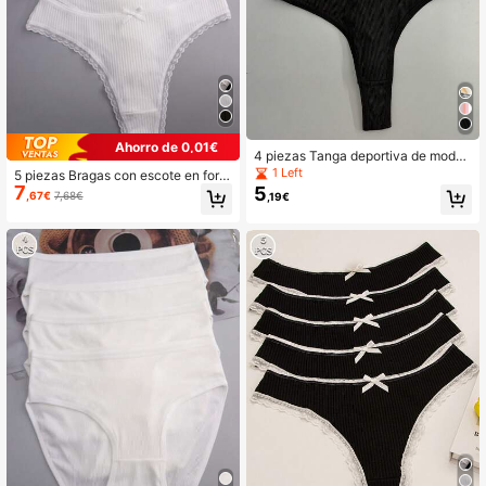
Ahorro de 0,01€
4 piezas Tanga deportiva de moda
cómoda con estampado de letras m
1 Left
5 piezas Bragas con escote en form
ulticolor para mujer, para todas las e
7
5
a de moño encantador y con detalle
,67€
7,68€
,19€
staciones
de encaje sexy para dama, color bla
nco