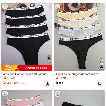
Ahorro de 1,18€
4 piezas Calzones deportivos de m
4 piezas de bragas deportivas de m
oda con rayas negras y banda con l
oda cómodas y de alta elasticidad c
17 Left
1 Left
etras para mujer
on letras multicolor para la cintura d
5
5
,59€
-17%
6,77€
,19€
e las mujeres