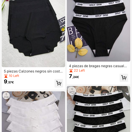
4 piezas de bragas negras casuales
y transpirables para mujer
22 Left
5 piezas Calzones negros sin costu
7
ras de cintura alta transpirables
10 Left
,24€
9
,57€