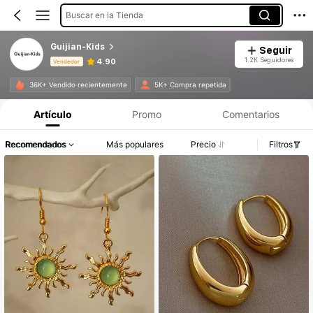
Buscar en la Tienda
Guijian-Kids
Seguir
1.2K Seguidores
4.90
Vendedor
Información del producto: Divulgación de precios, detalles de ventas y existencias.
36K+ Vendido recientemente
5K+ Compra repetida
Artículo
Promo
Comentarios
Recomendados
Más populares
Precio
Filtros