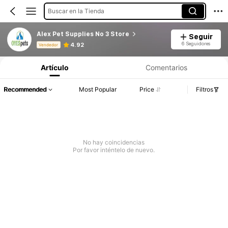
Buscar en la Tienda
Alex Pet Supplies No 3 Store
Seguir
Información del producto: Divulgación de precios, detalles de ventas y existencias.
6 Seguidores
4.92
Vendedor
Artículo
Comentarios
Recommended
Most Popular
Price
Filtros
No hay coincidencias
Por favor inténtelo de nuevo.