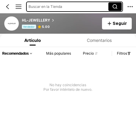
Buscar en la Tienda
HL-JEWELLERY
Seguir
Información del producto: Divulgación de precios, detalles de ventas y existencias.
5.00
Vendedor
Artículo
Comentarios
Recomendados
Más populares
Precio
Filtros
No hay coincidencias
Por favor inténtelo de nuevo.