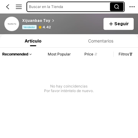
Buscar en la Tienda
Xijuanbao Toy
Seguir
Información del producto: Divulgación de precios, detalles de ventas y existencias.
4.42
Vendedor
Artículo
Comentarios
Recommended
Most Popular
Price
Filtros
No hay coincidencias
Por favor inténtelo de nuevo.