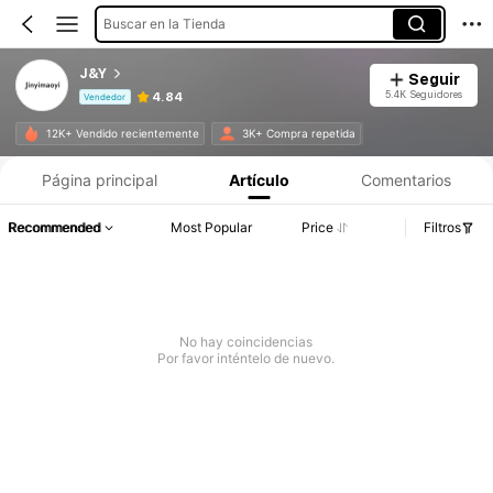
Buscar en la Tienda
J&Y
Seguir
5.4K Seguidores
4.84
Vendedor
Información del producto: Divulgación de precios, detalles de ventas y existencias.
12K+ Vendido recientemente
3K+ Compra repetida
Página principal
Artículo
Comentarios
Recommended
Most Popular
Price
Filtros
No hay coincidencias
Por favor inténtelo de nuevo.