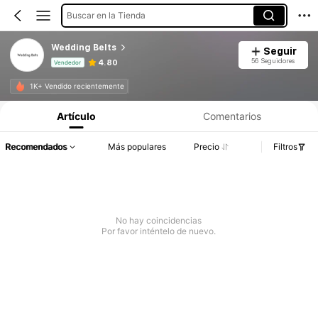
Buscar en la Tienda
Wedding Belts
Seguir
56 Seguidores
4.80
Vendedor
Información del producto: Divulgación de precios, detalles de ventas y existencias.
1K+ Vendido recientemente
Artículo
Comentarios
Recomendados
Más populares
Precio
Filtros
No hay coincidencias
Por favor inténtelo de nuevo.