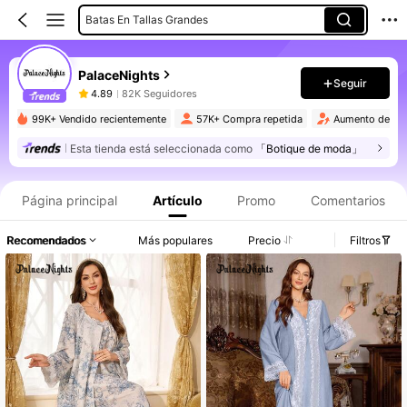
Batas En Tallas Grandes
Pijamas De Talla Grande
Camisones En Tallas Grandes
PalaceNights
Seguir
4.89
82K Seguidores
Camisones De Mujer
99K+ Vendido recientemente
57K+ Compra repetida
Aumento de s
Esta tienda está seleccionada como
「Botique de moda」
Información del producto: Divulgación de precios, detalles de ventas y existencias.
Página principal
Artículo
Promo
Comentarios
Recomendados
Más populares
Precio
Filtros