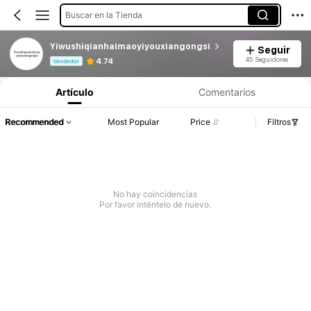
Buscar en la Tienda
Yiwushiqianhaimaoyiyouxiangongsi
Seguir
Información del producto: Divulgación de precios, detalles de ventas y existencias.
45 Seguidores
4.74
Vendedor
Artículo
Comentarios
Recommended
Most Popular
Price
Filtros
No hay coincidencias
Por favor inténtelo de nuevo.