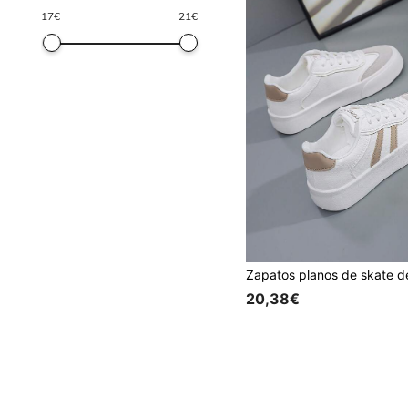
17
€
21
€
20,38€