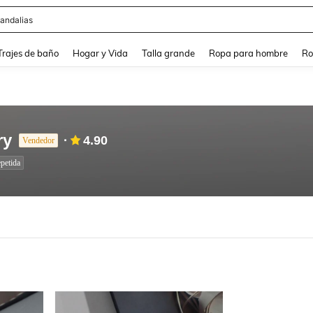
andalias
and down arrow keys to navigate search Búsqueda Reciente and Buscar y Encontr
Trajes de baño
Hogar y Vida
Talla grande
Ropa para hombre
Ro
ry
4.90
Vendedor
petida