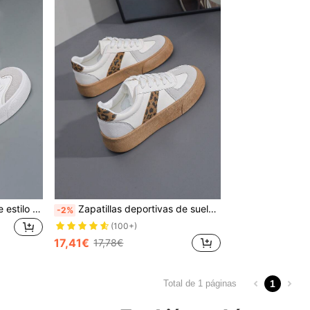
Zapatos planos de skate de estilo casual para mujer, tenis blancos versátiles, zapatos planos clásicos
Zapatillas deportivas de suela gruesa para mujer, zapatillas casuales de fondo plano, zapatos deportivos planos para mujer, zapatos de skate modernos minimalistas multifuncionales ligeros y cómodos
-2%
(100+)
17,41€
17,78€
1
Total de 1 páginas