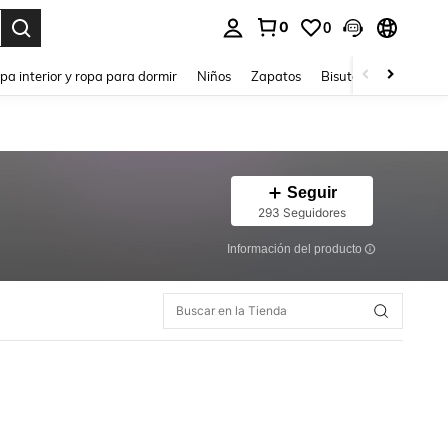
0
0
ar. Press Enter to select.
pa interior y ropa para dormir
Niños
Zapatos
Bisutería Y Accesorio
Seguir
293 Seguidores
Información del producto