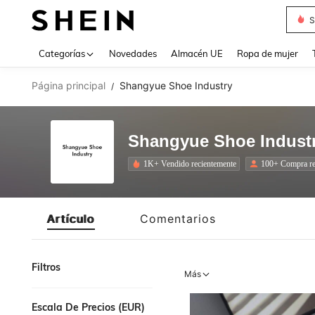
S
Use up 
Categorías
Novedades
Almacén UE
Ropa de mujer
Página principal
Shangyue Shoe Industry
/
Shangyue Shoe Indust
1K+ Vendido recientemente
100+ Compra re
Artículo
Comentarios
Filtros
Más
Escala De Precios (EUR)