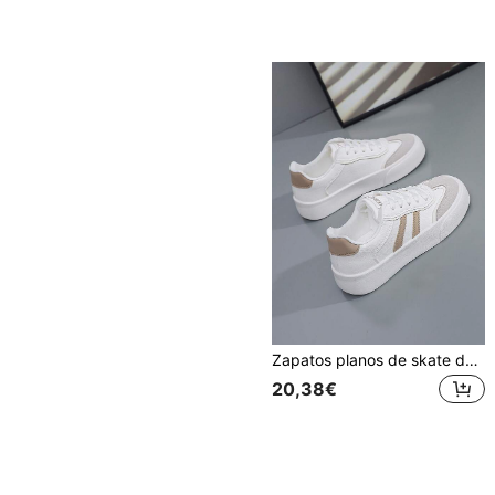
Zapatos planos de skate de estilo casual para mujer, tenis blancos versátiles, zapatos planos clásicos
20,38€