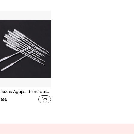
10 piezas Agujas de máquina de coser para el hogar, agujas para máquina de coser eléctrica industrial de cama plana y repuestos de máquina de coser de pedal vintage
48€