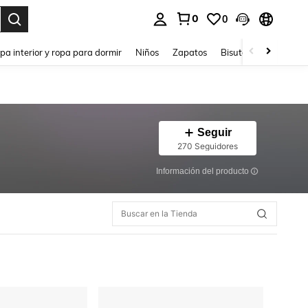
0
0
ar. Press Enter to select.
pa interior y ropa para dormir
Niños
Zapatos
Bisutería Y Accesorio
Seguir
270 Seguidores
Información del producto