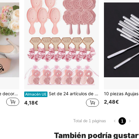
2 piezas de calcomanías de decoración de boda "I Do/Me Too", calcomanías para zapatos de fiesta de boda para la novia y el novio, calcomanías para zapatos de boda resistentes al agua y removibles para decoración de boda "I Do/Me Too"
Set de 24 artículos de fiesta de color rosa - Regalos para despedida de soltera, scrunchies elásticos, espejos de mano, cepillos de pelo, bolsas de malla, accesorios para el cabello para bodas, propuestas, suministros para fiestas de cumpleaños
Almacén UE
2,48€
4,18€
1
Total de 1 páginas
También podría gustar