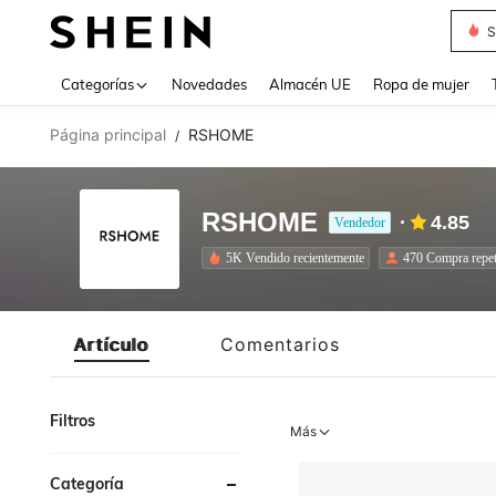
S
Use up 
Categorías
Novedades
Almacén UE
Ropa de mujer
Página principal
RSHOME
/
RSHOME
4.85
Vendedor
5K Vendido recientemente
470 Compra repet
Artículo
Comentarios
Filtros
Más
Categoría