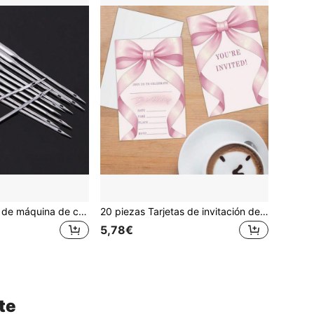
10 piezas Agujas de máquina de coser para el hogar, agujas para máquina de coser eléctrica industrial de cama plana y repuestos de máquina de coser de pedal vintage
20 piezas Tarjetas de invitación de fiesta de cumpleaños con diseño de mariposa rosa y cinta, adecuadas para estudiantes, amigos, celebraciones familiares y suministros para fiestas de cumpleaños de adultos
5,78€
te