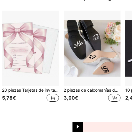
20 piezas Tarjetas de invitación de fiesta de cumpleaños con diseño de mariposa rosa y cinta, adecuadas para estudiantes, amigos, celebraciones familiares y suministros para fiestas de cumpleaños de adultos
2 piezas de calcomanías de decoración de boda "I Do/Me Too", calcomanías para zapatos de fiesta de boda para la novia y el novio, calcomanías para zapatos de boda resistentes al agua y removibles para decoración de boda "I Do/Me Too"
5,78€
3,00€
2,