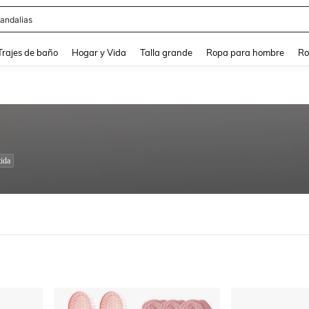
andalias
and down arrow keys to navigate search Búsqueda Reciente and Buscar y Encontr
Trajes de baño
Hogar y Vida
Talla grande
Ropa para hombre
Ro
ida