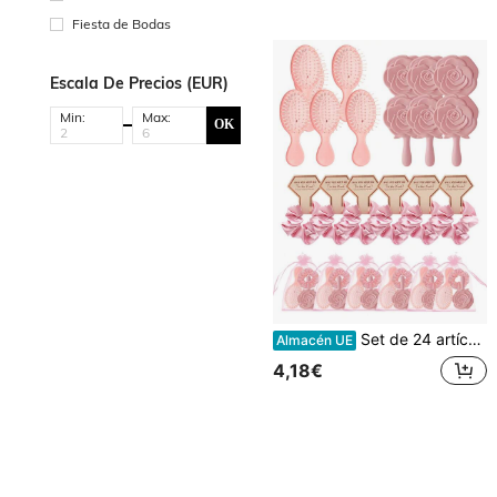
Fiesta de Bodas
Escala De Precios (EUR)
Min:
Max:
OK
Set de 24 artículos de fiesta de color rosa - Regalos para despedida de soltera, scrunchies elásticos, espejos de mano, cepillos de pelo, bolsas de malla, accesorios para el cabello para bodas, propuestas, suministros para fiestas de cumpleaños
Almacén UE
4,18€