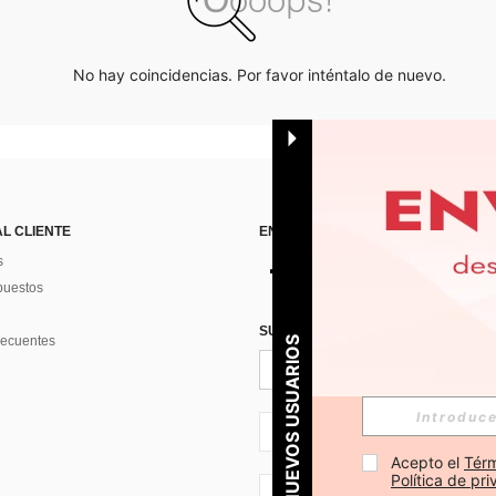
No hay coincidencias. Por favor inténtalo de nuevo.
AL CLIENTE
ENCUÉNTRANOS EN
s
puestos
SUSCRÍBETE PARA RECIBIR OFERTA
recuentes
PARA NUEVOS USUARIOS
ES + 34
Acepto el 
Térm
Política de pr
ES + 34