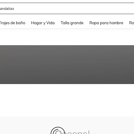
andalias
and down arrow keys to navigate search Búsqueda Reciente and Buscar y Encontr
Trajes de baño
Hogar y Vida
Talla grande
Ropa para hombre
Ro