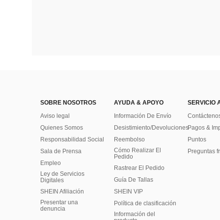
SOBRE NOSOTROS
AYUDA & APOYO
SERVICIO 
Aviso legal
Información De Envío
Contácteno
Quienes Somos
Desistimiento/Devoluciones
Pagos & Im
Responsabilidad Social
Reembolso
Puntos
Cómo Realizar El
Sala de Prensa
Preguntas f
Pedido
Empleo
Rastrear El Pedido
Ley de Servicios
Guía De Tallas
Digitales
SHEIN Afiliación
SHEIN VIP
Presentar una
Política de clasificación
denuncia
​Información del