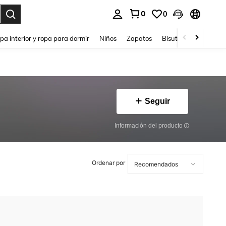
0
0
ar. Press Enter to select.
pa interior y ropa para dormir
Niños
Zapatos
Bisutería Y Accesorio
Seguir
Información del producto
Ordenar por