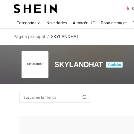
S
Use up 
Categorías
Novedades
Almacén UE
Ropa de mujer
Página principal
SKYLANDHAT
/
SKYLANDHAT
Vendedor